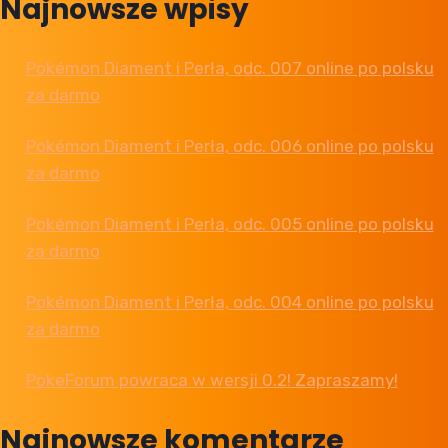
Najnowsze wpisy
Pokémon Diament i Perła, odc. 007 online po polsku
za darmo
Pokémon Diament i Perła, odc. 006 online po polsku
za darmo
Pokémon Diament i Perła, odc. 005 online po polsku
za darmo
Pokémon Diament i Perła, odc. 004 online po polsku
za darmo
PokeForum powraca w wersji 0.2! Zapraszamy!
Najnowsze komentarze