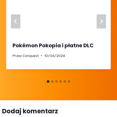
Pokémon Pokopia i płatne DLC
Przez
Conquest
10/06/2026
Dodaj komentarz