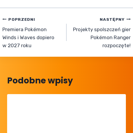
Nawigacja
POPRZEDNI
NASTĘPNY
Premiera Pokémon
Projekty spolszczeń gier
wpisu
Winds i Waves dopiero
Pokémon Ranger
w 2027 roku
rozpoczęte!
Podobne wpisy