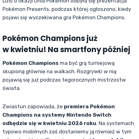
Dziś o okazji Dnia Pokémon odbyła się prezentacja
Pokémon Presents, podczas której ogłoszono, kiedy
pojawi się wyczekiwana gra Pokémon Champions.
Pokémon Champions już
w kwietniu! Na smartfony później
Pokémon Champions
ma być grą turniejową
skupioną głównie na walkach. Rozgrywki w nią
pojawią się już podczas tegorocznych mistrzostw
świata.
Zwiastun zapowiada, że
premiera Pokémon
Champions na systemy Nintendo Switch
odbędzie się w kwietniu 2026 roku
. Na systemach
typowo mobilnych zaś dostaniemy ją również w tym