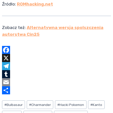
Źródło:
ROMhacking.net
Zobacz też:
Alternatywna wersja spolszczenia
autorstwa Cin25
F
a
X
c
T
e
e
T
b
l
u
E
o
e
m
m
S
Tagi
#
Bulbasaur
#
Charmander
#
Hacki Pokemon
#
Kanto
o
g
b
a
h
wpisu: