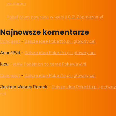
za darmo
PokeForum powraca w wersji 0.2! Zapraszamy!
Najnowsze komentarze
Conquest
-
Dalsze idee Poketto.pl i główny cel
Anon1994
-
Dalsze idee Poketto.pl i główny cel
Kicu
-
WAW Pokémon to teraz Pokewaw.pl
Conquest
-
Dalsze idee Poketto.pl i główny cel
Jestem Wesoły Romek
-
Dalsze idee Poketto.pl i główny
cel