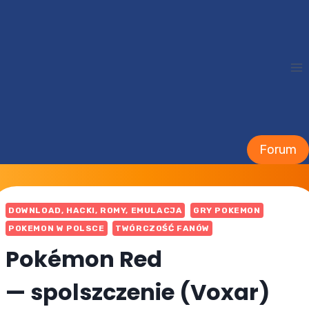
Przejdź
do
treści
Forum
DOWNLOAD, HACKI, ROMY, EMULACJA
GRY POKEMON
POKEMON W POLSCE
TWÓRCZOŚĆ FANÓW
Pokémon Red
— spolszczenie (Voxar)