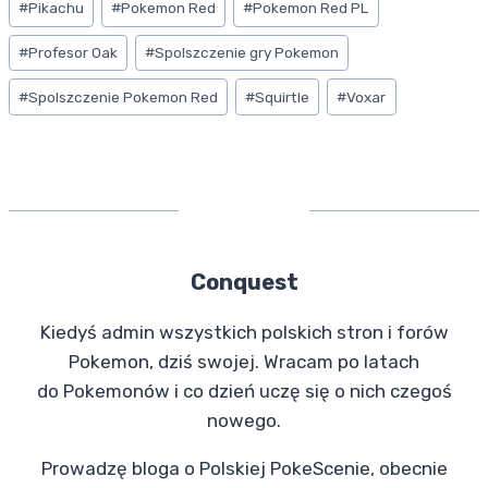
k
r
l
i
a
#
Pikachu
#
Pokemon Red
#
Pokemon Red PL
a
r
l
r
#
Profesor Oak
#
Spolszczenie gry Pokemon
m
e
#
Spolszczenie Pokemon Red
#
Squirtle
#
Voxar
Conquest
Kiedyś admin wszystkich polskich stron i forów
Pokemon, dziś swojej. Wracam po latach
do Pokemonów i co dzień uczę się o nich czegoś
nowego.
Prowadzę bloga o Polskiej PokeScenie, obecnie