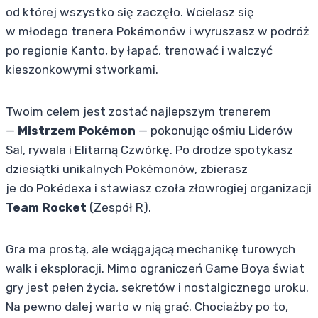
od której wszystko się zaczęło. Wcielasz się
w młodego trenera Pokémonów i wyruszasz w podróż
po regionie Kanto, by łapać, trenować i walczyć
kieszonkowymi stworkami.
Twoim celem jest zostać najlepszym trenerem
—
Mistrzem Pokémon
— pokonując ośmiu Liderów
Sal, rywala i Elitarną Czwórkę. Po drodze spotykasz
dziesiątki unikalnych Pokémonów, zbierasz
je do Pokédexa i stawiasz czoła złowrogiej organizacji
Team Rocket
(Zespół R).
Gra ma prostą, ale wciągającą mechanikę turowych
walk i eksploracji. Mimo ograniczeń Game Boya świat
gry jest pełen życia, sekretów i nostalgicznego uroku.
Na pewno dalej warto w nią grać. Chociażby po to,