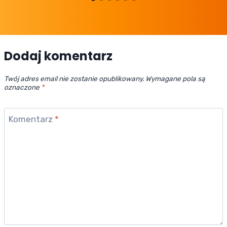
Dodaj komentarz
Twój adres email nie zostanie opublikowany.
Wymagane pola są
oznaczone
*
Komentarz
*