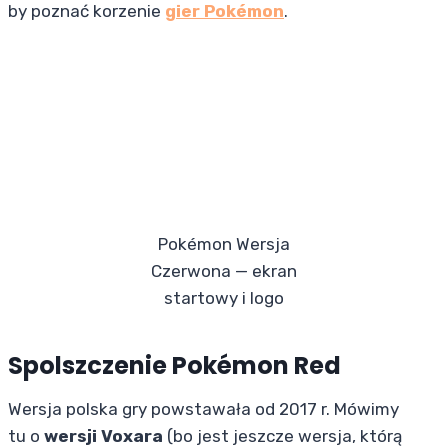
by poznać korzenie
gier Pokémon
.
Pokémon Wersja
Czerwona — ekran
startowy i logo
Spolszczenie Pokémon Red
Wersja polska gry powstawała od 2017 r. Mówimy
tu o
wersji Voxara
(bo jest jeszcze wersja, którą