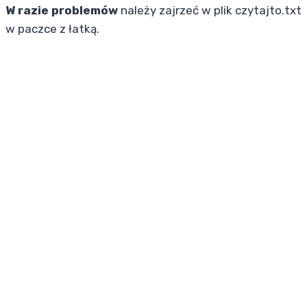
W razie problemów
należy zajrzeć w plik czytajto.txt
w paczce z łatką.