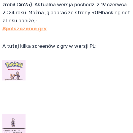
zrobił Cin25). Aktualna wersja pochodzi z 19 czerwca
2024 roku. Można ją pobrać ze strony ROMhacking.net
z linku poniżej:
Spolszczenie gry
A tutaj kilka screenów z gry w wersji PL:
Pokémon
Wersja
Czerwona
— ekran
startowy i logo
z tłumaczenia
Voxara