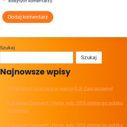
kolejnych komentarzy.
Szukaj
Szukaj
Najnowsze wpisy
PokeForum powraca w wersji 0.2! Zapraszamy!
Pokémon Diament i Perła, odc. 003 online po polsku
za darmo
Pokémon Diament i Perła, odc. 002 online po polsku