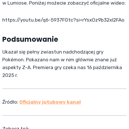
w Lumiose. Poniżej możecie zobaczyć oficjalne wideo:
https://youtu.be/q6-5937FGtc?si=rYsxOz9b32xl2FAo
Podsumowanie
Ukazał się pełny zwiastun nadchodzącej gry
Pokémon. Pokazano nam w nim głównie znane już
aspekty Z-A. Premiera gry czeka nas 16 października
2025 r.
Źródło:
Oficjalny jutubowy kanał
Zobacz też: