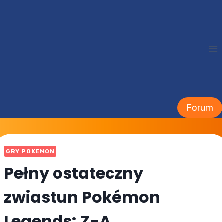
Przejdź
do
treści
Forum
GRY POKEMON
Pełny ostateczny
zwiastun Pokémon
Legends: Z-A