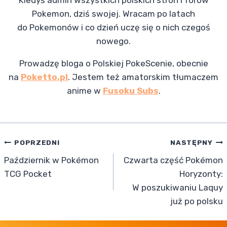
Kiedyś admin wszystkich polskich stron i forów
Pokemon, dziś swojej. Wracam po latach
do Pokemonów i co dzień uczę się o nich czegoś
nowego.
Prowadzę bloga o Polskiej PokeScenie, obecnie
na
Poketto.pl
. Jestem też amatorskim tłumaczem
anime w
Fusoku Subs
.
Nawigacja
POPRZEDNI
NASTĘPNY
Październik w Pokémon
Czwarta część Pokémon
wpisu
TCG Pocket
Horyzonty:
W poszukiwaniu Laquy
już po polsku