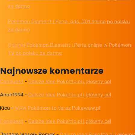
za darmo
Pokémon Diament i Perła, odc. 001 online po polsku
za darmo
Odcinki Pokémon Diament i Perła online w Pokémon
TV po polsku za darmo
Najnowsze komentarze
Conquest
-
Dalsze idee Poketto.pl i główny cel
Anon1994
-
Dalsze idee Poketto.pl i główny cel
Kicu
-
WAW Pokémon to teraz Pokewaw.pl
Conquest
-
Dalsze idee Poketto.pl i główny cel
Jestem Wesoły Romek
-
Dalsze idee Poketto.pl i główny