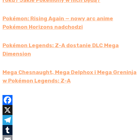
Pokémon: Rising Again — nowy arc anime
Pokémon Horizons nadchodzi
Pokémon Legends: Z-A dostanie DLC Mega
Dimension
Mega Chesnaught, Mega Delphox i Mega Greninja
w Pokémon Legends: Z-A
F
a
X
c
T
e
e
T