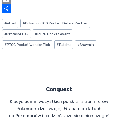
b
l
u
E
o
e
m
m
S
Tagi
#
Absol
#
Pokemon TCG Pocket: Deluxe Pack ex
o
g
b
a
h
wpisu:
k
r
l
i
a
#
Profesor Oak
#
PTCG Pocket event
a
r
l
r
#
PTCG Pocket Wonder Pick
#
Raichu
#
Shaymin
m
e
Conquest
Kiedyś admin wszystkich polskich stron i forów
Pokemon, dziś swojej. Wracam po latach
do Pokemonów i co dzień uczę się o nich czegoś