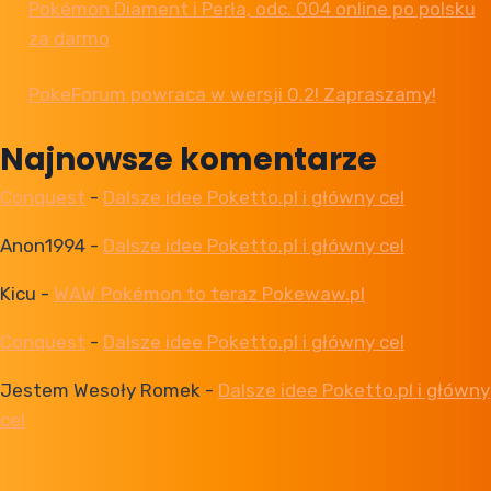
Pokémon Diament i Perła, odc. 004 online po polsku
za darmo
PokeForum powraca w wersji 0.2! Zapraszamy!
Najnowsze komentarze
Conquest
-
Dalsze idee Poketto.pl i główny cel
Anon1994
-
Dalsze idee Poketto.pl i główny cel
Kicu
-
WAW Pokémon to teraz Pokewaw.pl
Conquest
-
Dalsze idee Poketto.pl i główny cel
Jestem Wesoły Romek
-
Dalsze idee Poketto.pl i główny
cel