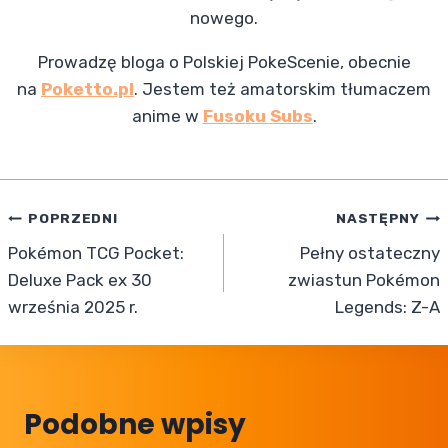
nowego.
Prowadzę bloga o Polskiej PokeScenie, obecnie
na
Poketto.pl
. Jestem też amatorskim tłumaczem
anime w
Fusoku Subs
.
Nawigacja
POPRZEDNI
NASTĘPNY
Pokémon TCG Pocket:
Pełny ostateczny
wpisu
Deluxe Pack ex 30
zwiastun Pokémon
września 2025 r.
Legends: Z-A
Podobne wpisy