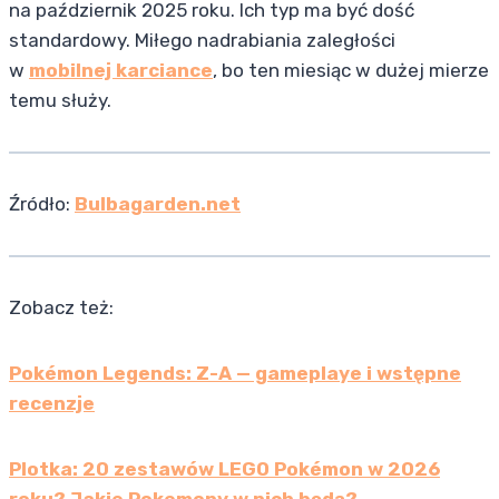
na październik 2025 roku. Ich typ ma być dość
standardowy. Miłego nadrabiania zaległości
w
mobilnej karciance
, bo ten miesiąc w dużej mierze
temu służy.
Źródło:
Bulbagarden.net
Zobacz też:
Pokémon Legends: Z-A — gameplaye i wstępne
recenzje
Plotka: 20 zestawów LEGO Pokémon w 2026
roku? Jakie Pokemony w nich będą?