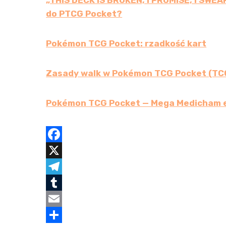
„THIS DECK IS BROKEN, I PROMISE, I SWEA
do PTCG Pocket?
Pokémon TCG Pocket: rzadkość kart
Zasady walk w Pokémon TCG Pocket (TC
Pokémon TCG Pocket — Mega Medicham e
F
a
X
c
T
e
e
T
b
l
u
E