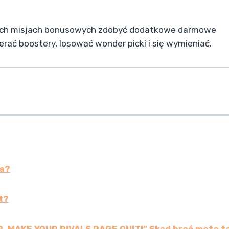
ych misjach bonusowych zdobyć dodatkowe darmowe
ać boostery, losować wonder picki i się wymieniać.
2a?
t?