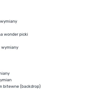
a wymiany
na wonder picki
a wymiany
miany
wymian
m bitewne (backdrop)