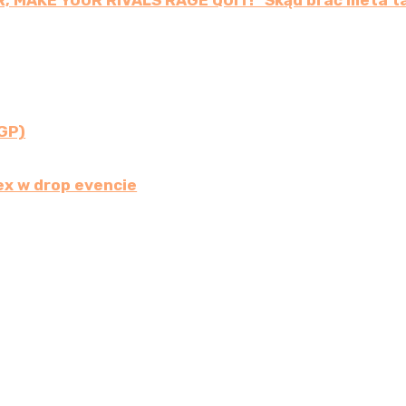
R, MAKE YOUR RIVALS RAGE QUIT!” Skąd brać meta ta
GP)
x w drop evencie