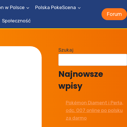
n w Polsce
Polska PokeScena
Forum
Społeczność
Szukaj
Najnowsze
wpisy
Pokémon Diament i Perła,
odc. 007 online po polsku
za darmo