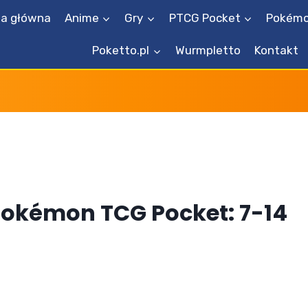
na główna
Anime
Gry
PTCG Pocket
Pokémo
Poketto.pl
Wurmpletto
Kontakt
Pokémon TCG Pocket: 7-14