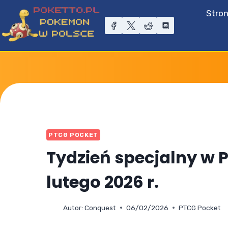
Przejdź
Stro
do
treści
PTCG POCKET
Tydzień specjalny w 
lutego 2026 r.
Autor:
Conquest
06/02/2026
PTCG Pocket