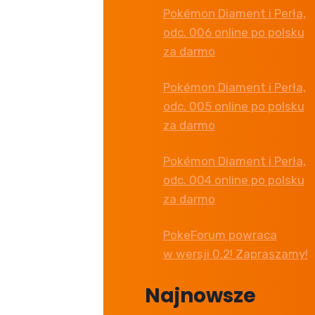
Pokémon Diament i Perła,
odc. 006 online po polsku
za darmo
Pokémon Diament i Perła,
odc. 005 online po polsku
za darmo
Pokémon Diament i Perła,
odc. 004 online po polsku
za darmo
PokeForum powraca
w wersji 0.2! Zapraszamy!
Najnowsze