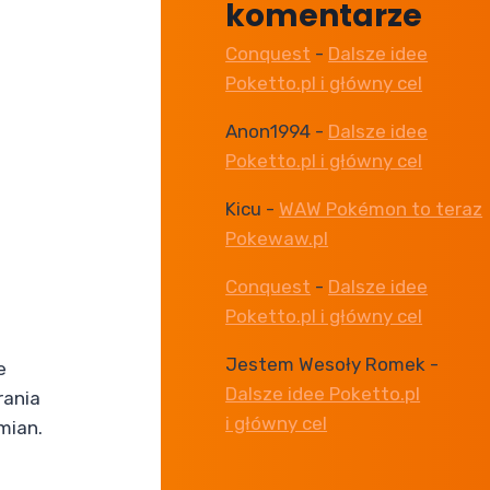
komentarze
Conquest
-
Dalsze idee
Poketto.pl i główny cel
Anon1994
-
Dalsze idee
Poketto.pl i główny cel
Kicu
-
WAW Pokémon to teraz
Pokewaw.pl
Conquest
-
Dalsze idee
Poketto.pl i główny cel
Jestem Wesoły Romek
-
e
Dalsze idee Poketto.pl
rania
i główny cel
mian.