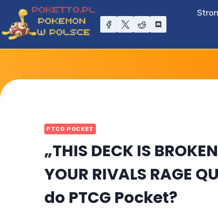
Przejdź
Stro
do
treści
PTCG POCKET
„THIS DECK IS BROKEN
YOUR RIVALS RAGE QUI
do PTCG Pocket?