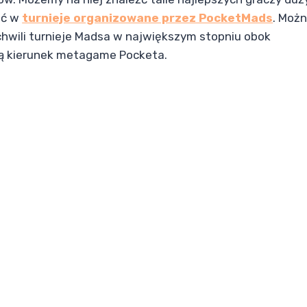
eć w
turnieje organizowane przez PocketMads
. Moż
 chwili turnieje Madsa w największym stopniu obok
ą kierunek metagame Pocketa.