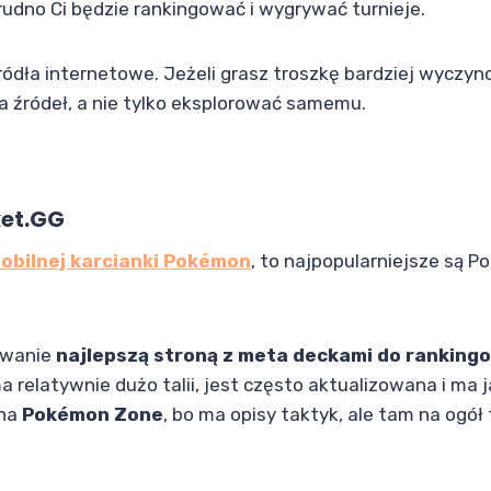
 trudno Ci będzie rankingować i wygrywać turnieje.
ódła internetowe. Jeżeli grasz troszkę bardziej wyczy
ka źródeł, a nie tylko eksplorować samemu.
et.GG
obilnej karcianki Pokémon
, to najpopularniejsze są 
owanie
najlepszą stroną z meta deckami do ranking
a relatywnie dużo talii, jest często aktualizowana i ma j
 na
Pokémon Zone
, bo ma opisy taktyk, ale tam na ogół 