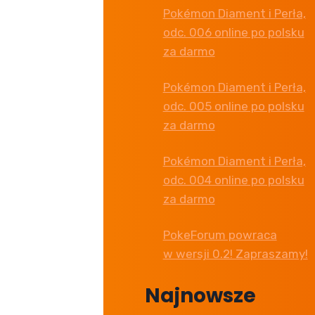
Pokémon Diament i Perła,
odc. 006 online po polsku
za darmo
Pokémon Diament i Perła,
odc. 005 online po polsku
za darmo
Pokémon Diament i Perła,
odc. 004 online po polsku
za darmo
PokeForum powraca
w wersji 0.2! Zapraszamy!
Najnowsze