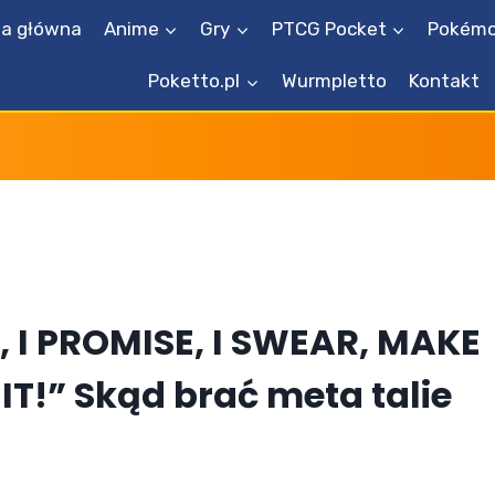
na główna
Anime
Gry
PTCG Pocket
Pokémo
Poketto.pl
Wurmpletto
Kontakt
, I PROMISE, I SWEAR, MAKE
T!” Skąd brać meta talie