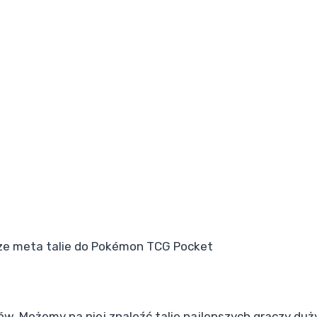
e meta talie do Pokémon TCG Pocket
jów. Możemy na niej znaleźć talie najlepszych graczy duż