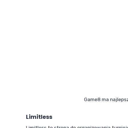
Game8 ma najlepsz
Limitless
Limitless to strona do organizowania turnie