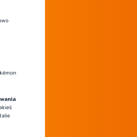
nowo
Pokémon
owania
akieś
talie