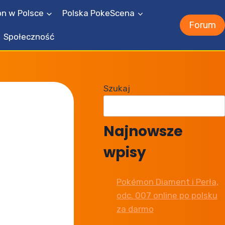
n w Polsce
Polska PokeScena
Forum
Społeczność
Szukaj
Najnowsze
wpisy
Pokémon Diament i Perła,
odc. 007 online po polsku
za darmo