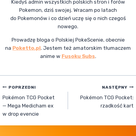
Kiedyś admin wszystkich polskich stron i forów
Pokemon, dziś swojej. Wracam po latach
do Pokemonów i co dzień uczę się o nich czegoś
nowego.
Prowadzę bloga o Polskiej PokeScenie, obecnie
na
Poketto.pl
. Jestem też amatorskim tłumaczem
anime w
Fusoku Subs
.
Nawigacja
POPRZEDNI
NASTĘPNY
Pokémon TCG Pocket
Pokémon TCG Pocket:
wpisu
— Mega Medicham ex
rzadkość kart
w drop evencie