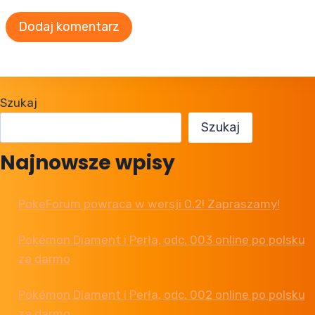
Szukaj
Szukaj
Najnowsze wpisy
PokeForum powraca w wersji 0.2! Zapraszamy!
Pokémon Diament i Perła, odc. 003 online po polsku
za darmo
Pokémon Diament i Perła, odc. 002 online po polsku
za darmo