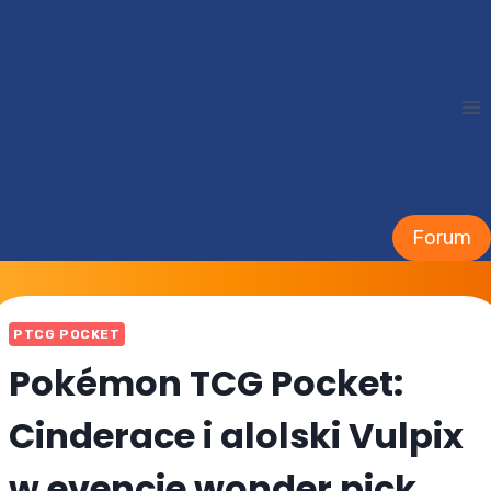
Przejdź
do
treści
Forum
PTCG POCKET
Pokémon TCG Pocket:
Cinderace i alolski Vulpix
w evencie wonder pick