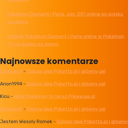
Pokémon Diament i Perła, odc. 001 online po polsku
za darmo
Odcinki Pokémon Diament i Perła online w Pokémon
TV po polsku za darmo
Najnowsze komentarze
Conquest
-
Dalsze idee Poketto.pl i główny cel
Anon1994
-
Dalsze idee Poketto.pl i główny cel
Kicu
-
WAW Pokémon to teraz Pokewaw.pl
Conquest
-
Dalsze idee Poketto.pl i główny cel
Jestem Wesoły Romek
-
Dalsze idee Poketto.pl i główny