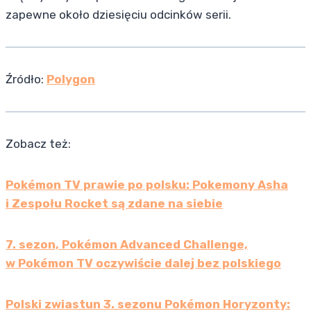
zapewne około dziesięciu odcinków serii.
Źródło:
Polygon
Zobacz też:
Pokémon TV prawie po polsku: Pokemony Asha
i Zespołu Rocket są zdane na siebie
7. sezon, Pokémon Advanced Challenge,
w Pokémon TV oczywiście dalej bez polskiego
Polski zwiastun 3. sezonu Pokémon Horyzonty: