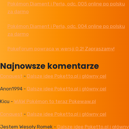
Pokémon Diament i Perła, odc. 005 online po polsku
za darmo
Pokémon Diament i Perła, odc. 004 online po polsku
za darmo
PokeForum powraca w wersji 0.2! Zapraszamy!
Najnowsze komentarze
Conquest
-
Dalsze idee Poketto.pl i główny cel
Anon1994
-
Dalsze idee Poketto.pl i główny cel
Kicu
-
WAW Pokémon to teraz Pokewaw.pl
Conquest
-
Dalsze idee Poketto.pl i główny cel
Jestem Wesoły Romek
-
Dalsze idee Poketto.pl i główny