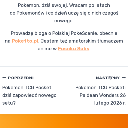
Pokemon, dziś swojej. Wracam po latach
do Pokemonów i co dzień uczę się o nich czegoś
nowego.
Prowadzę bloga o Polskiej PokeScenie, obecnie
na
Poketto.pl
. Jestem też amatorskim tłumaczem
anime w
Fusoku Subs
.
Nawigacja
POPRZEDNI
NASTĘPNY
Pokémon TCG Pocket:
Pokémon TCG Pocket:
wpisu
dziś zapowiedź nowego
Paldean Wonders 26
setu?
lutego 2026 r.