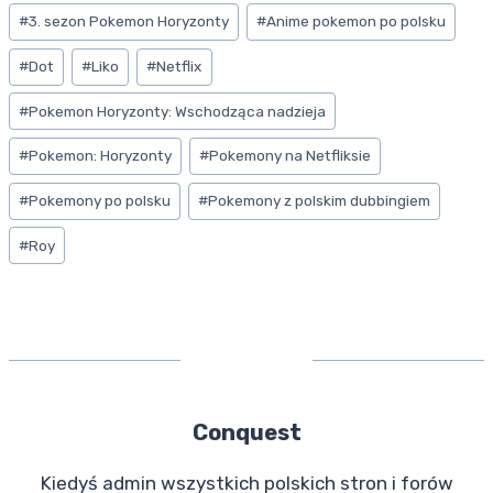
Tagi
#
3. sezon Pokemon Horyzonty
#
Anime pokemon po polsku
o
g
b
a
h
wpisu:
k
r
l
i
a
#
Dot
#
Liko
#
Netflix
a
r
l
r
#
Pokemon Horyzonty: Wschodząca nadzieja
m
e
#
Pokemon: Horyzonty
#
Pokemony na Netfliksie
#
Pokemony po polsku
#
Pokemony z polskim dubbingiem
#
Roy
Conquest
Kiedyś admin wszystkich polskich stron i forów