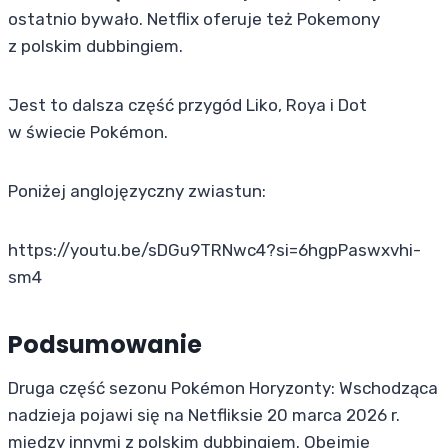
ostatnio bywało. Netflix oferuje też Pokemony
z polskim dubbingiem.
Jest to dalsza część przygód Liko, Roya i Dot
w świecie Pokémon.
Poniżej anglojęzyczny zwiastun:
https://youtu.be/sDGu9TRNwc4?si=6hgpPaswxvhi-
sm4
Podsumowanie
Druga część sezonu Pokémon Horyzonty: Wschodząca
nadzieja pojawi się na Netfliksie 20 marca 2026 r.
między innymi z polskim dubbingiem. Obejmie