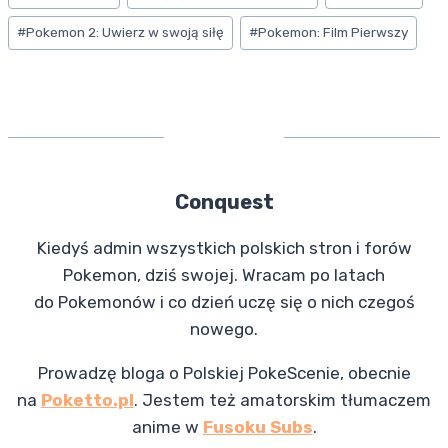
a
r
l
r
#
Pokemon 2: Uwierz w swoją siłę
#
Pokemon: Film Pierwszy
m
e
Conquest
Kiedyś admin wszystkich polskich stron i forów
Pokemon, dziś swojej. Wracam po latach
do Pokemonów i co dzień uczę się o nich czegoś
nowego.
Prowadzę bloga o Polskiej PokeScenie, obecnie
na
Poketto.pl
. Jestem też amatorskim tłumaczem
anime w
Fusoku Subs
.