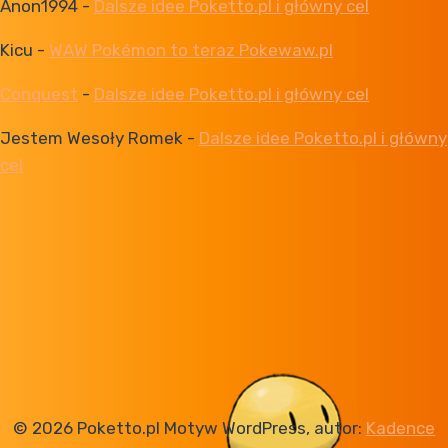
Anon1994
-
Dalsze idee Poketto.pl i główny cel
Kicu
-
WAW Pokémon to teraz Pokewaw.pl
Conquest
-
Dalsze idee Poketto.pl i główny cel
Jestem Wesoły Romek
-
Dalsze idee Poketto.pl i główny
cel
© 2026 Poketto.pl Motyw WordPress, autor:
Kadence