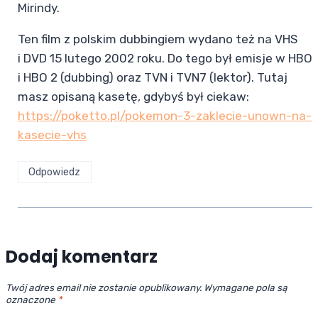
Mirindy.
Ten film z polskim dubbingiem wydano też na VHS
i DVD 15 lutego 2002 roku. Do tego był emisje w HBO
i HBO 2 (dubbing) oraz TVN i TVN7 (lektor). Tutaj
masz opisaną kasetę, gdybyś był ciekaw:
https://poketto.pl/pokemon-3-zaklecie-unown-na-
kasecie-vhs
Odpowiedz
Dodaj komentarz
Twój adres email nie zostanie opublikowany.
Wymagane pola są
oznaczone
*