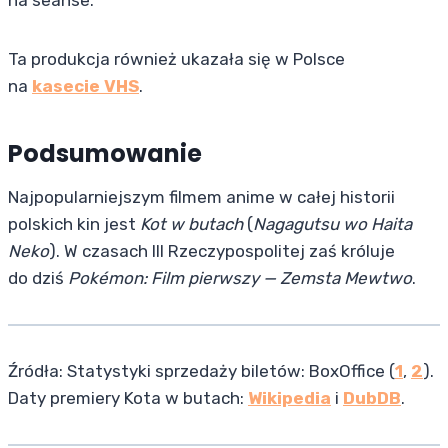
Ta produkcja również ukazała się w Polsce
na
kasecie VHS
.
Podsumowanie
Najpopularniejszym filmem anime w całej historii
polskich kin jest
Kot w butach
(
Nagagutsu wo Haita
Neko
). W czasach III Rzeczypospolitej zaś króluje
do dziś
Pokémon: Film pierwszy — Zemsta Mewtwo
.
Źródła: Statystyki sprzedaży biletów: BoxOffice (
1
,
2
).
Daty premiery Kota w butach:
Wikipedia
i
DubDB
.