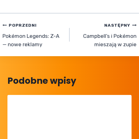
Nawigacja
POPRZEDNI
NASTĘPNY
Pokémon Legends: Z-A
Campbell’s i Pokémon
wpisu
— nowe reklamy
mieszają w zupie
Podobne wpisy