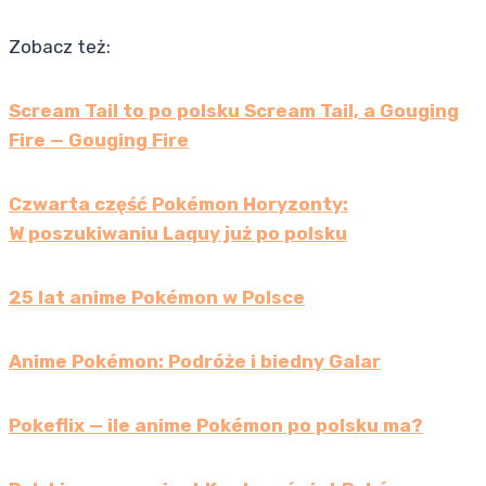
Zobacz też:
Scream Tail to po polsku Scream Tail, a Gouging
Fire — Gouging Fire
Czwarta część Pokémon Horyzonty:
W poszukiwaniu Laquy już po polsku
25 lat anime Pokémon w Polsce
Anime Pokémon: Podróże i biedny Galar
Pokeflix — ile anime Pokémon po polsku ma?