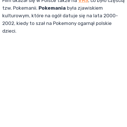
Film ukazał się w Polsce także na
VHS
, co było częścią
tzw. Pokemanii.
Pokemania
była zjawiskiem
kulturowym, które na ogół datuje się na lata 2000-
2002, kiedy to szał na Pokemony ogarnął polskie
dzieci.