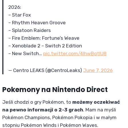
2026:
– Star Fox
– Rhythm Heaven Groove
– Splatoon Raiders
– Fire Emblem: Fortune’s Weave
– Xenoblade 2 – Switch 2 Edition
– New Switch…
pic.twitter.com/4IhwBqtIU8
— Centro LEAKS (@CentroLeaks)
June 7, 2026
Pokemony na Nintendo Direct
Jeśli chodzi o gry Pokémon, to
możemy oczekiwać
na pewno informacji o 2-3 grach
. Mam na myśli
Pokémon Champions, Pokémon Pokopia i w małym
stopniu Pokémon Winds i Pokémon Waves.