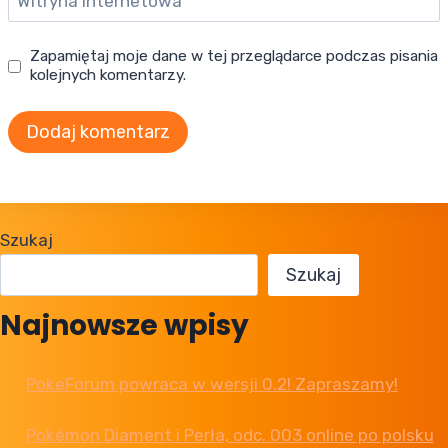
Witryna internetowa
Zapamiętaj moje dane w tej przeglądarce podczas pisania
kolejnych komentarzy.
Szukaj
Szukaj
Najnowsze wpisy
PokeForum powraca w wersji 0.2! Zapraszamy!
Pokémon Diament i Perła, odc. 003 online po polsku