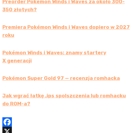
Preorder Pokémon Winds i Waves za około 300-
350 złotych?
Premiera Pokémon Winds i Waves dopiero w 2027
roku
Pokémon Winds i Waves: znamy startery
X generacji
Pokémon Super Gold 97 — recenzja romhacka
Jak wgrać łatkę .ips spolszczenia lub romhacku
do ROM-a?
F