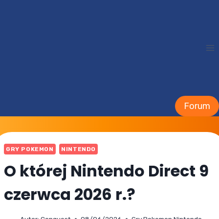
Przejdź
do
treści
Forum
GRY POKEMON
NINTENDO
O której Nintendo Direct 9
czerwca 2026 r.?
Autor:
Conquest
08/06/2026
Gry Pokemon
,
Nintendo