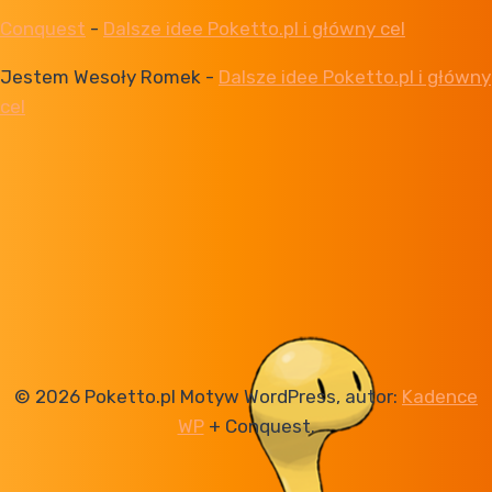
Conquest
-
Dalsze idee Poketto.pl i główny cel
Jestem Wesoły Romek
-
Dalsze idee Poketto.pl i główny
cel
© 2026 Poketto.pl Motyw WordPress, autor:
Kadence
WP
+ Conquest.