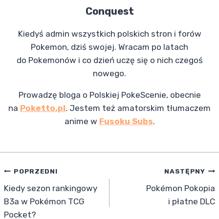
Conquest
Kiedyś admin wszystkich polskich stron i forów
Pokemon, dziś swojej. Wracam po latach
do Pokemonów i co dzień uczę się o nich czegoś
nowego.
Prowadzę bloga o Polskiej PokeScenie, obecnie
na
Poketto.pl
. Jestem też amatorskim tłumaczem
anime w
Fusoku Subs
.
Nawigacja
POPRZEDNI
NASTĘPNY
Kiedy sezon rankingowy
Pokémon Pokopia
wpisu
B3a w Pokémon TCG
i płatne DLC
Pocket?