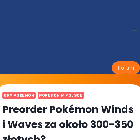
Przejdź
do
treści
Forum
GRY POKEMON
POKEMON W POLSCE
Preorder Pokémon Winds
i Waves za około 300-350
złotych?