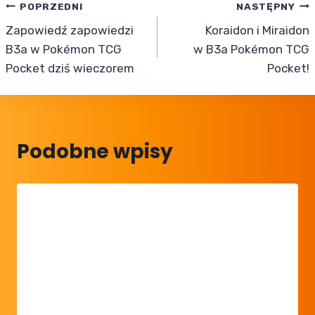
Nawigacja
POPRZEDNI
NASTĘPNY
Zapowiedź zapowiedzi
Koraidon i Miraidon
wpisu
B3a w Pokémon TCG
w B3a Pokémon TCG
Pocket dziś wieczorem
Pocket!
Podobne wpisy