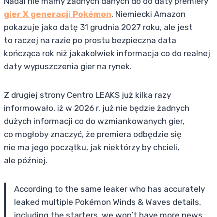
Nadal nie mamy żadnych danych do do daty premiery
gier X generacji Pokémon
. Niemiecki Amazon
pokazuje jako datę 31 grudnia 2027 roku, ale jest
to raczej na razie po prostu bezpieczna data
kończąca rok niż jakakolwiek informacja co do realnej
daty wypuszczenia gier na rynek.
Z drugiej strony Centro LEAKS już kilka razy
informowało, iż w 2026 r. już nie będzie żadnych
dużych informacji co do wzmiankowanych gier,
co mogłoby znaczyć, że premiera odbędzie się
nie ma jego początku, jak niektórzy by chcieli,
ale później.
According to the same leaker who has accurately
leaked multiple Pokémon Winds & Waves details,
including the starters, we won’t have more news