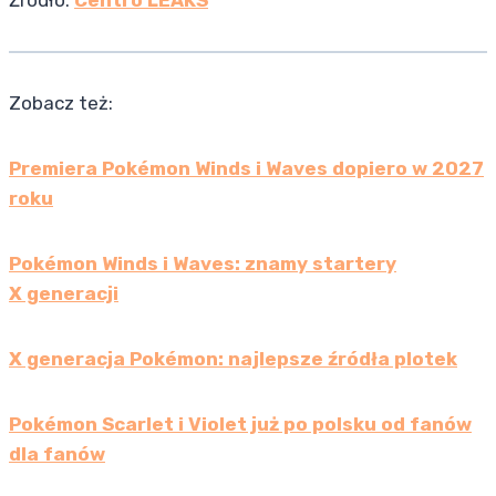
Źródło:
Centro LEAKS
Zobacz też:
Premiera Pokémon Winds i Waves dopiero w 2027
roku
Pokémon Winds i Waves: znamy startery
X generacji
X generacja Pokémon: najlepsze źródła plotek
Pokémon Scarlet i Violet już po polsku od fanów
dla fanów