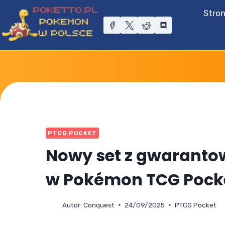
Przejdź
Stro
do
treści
PTCG POCKET
Nowy set z gwaranto
w Pokémon TCG Pock
Autor:
Conquest
24/09/2025
PTCG Pocket