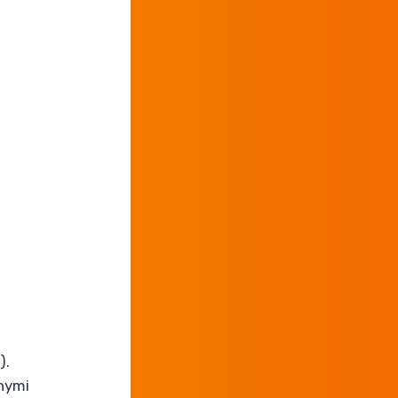
).
nymi