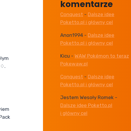
komentarze
Conquest
-
Dalsze idee
Poketto.pl i główny cel
Anon1994
-
Dalsze idee
Poketto.pl i główny cel
Kicu
-
WAW Pokémon to teraz
złym
Pokewaw.pl
♢♢.
Conquest
-
Dalsze idee
Poketto.pl i główny cel
Jestem Wesoły Romek
-
Dalsze idee Poketto.pl
wiem
i główny cel
 Pack