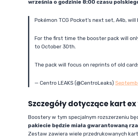
września o godzinie 8:00 czasu polskieg
Pokémon TCG Pocket’s next set, A4b, will 
For the first time the booster pack will o
to October 30th.
The pack will focus on reprints of old card
— Centro LEAKS (@CentroLeaks)
Septembe
Szczegóły dotyczące kart e
Boostery w tym specjalnym rozszerzeniu będą
pakiecie będzie miała gwarantowaną rz
Zestaw zawiera wiele przedrukowanych kar