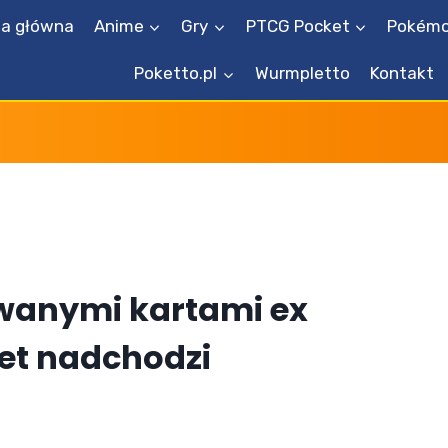
na główna
Anime
Gry
PTCG Pocket
Pokémo
Poketto.pl
Wurmpletto
Kontakt
wanymi kartami ex
et nadchodzi