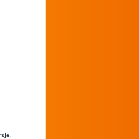
rsje
.