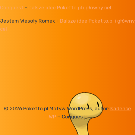
Conquest
-
Dalsze idee Poketto.pl i główny cel
Jestem Wesoły Romek
-
Dalsze idee Poketto.pl i główny
cel
© 2026 Poketto.pl Motyw WordPress, autor:
Kadence
WP
+ Conquest.