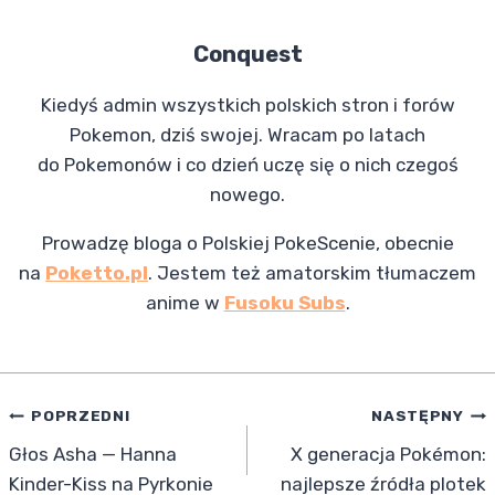
Conquest
Kiedyś admin wszystkich polskich stron i forów
Pokemon, dziś swojej. Wracam po latach
do Pokemonów i co dzień uczę się o nich czegoś
nowego.
Prowadzę bloga o Polskiej PokeScenie, obecnie
na
Poketto.pl
. Jestem też amatorskim tłumaczem
anime w
Fusoku Subs
.
Nawigacja
POPRZEDNI
NASTĘPNY
Głos Asha — Hanna
X generacja Pokémon:
wpisu
Kinder-Kiss na Pyrkonie
najlepsze źródła plotek