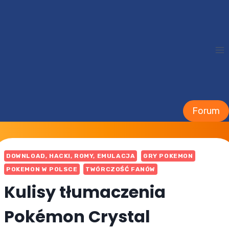
Przejdź
do
treści
Forum
DOWNLOAD, HACKI, ROMY, EMULACJA
GRY POKEMON
POKEMON W POLSCE
TWÓRCZOŚĆ FANÓW
Kulisy tłumaczenia
Pokémon Crystal