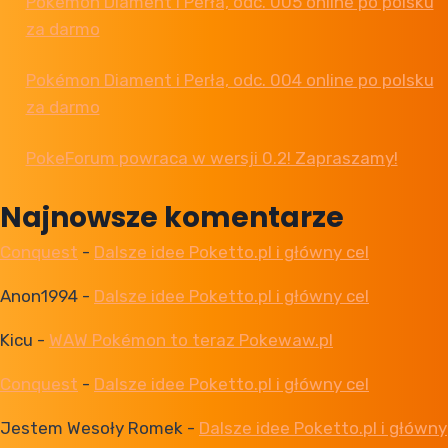
Pokémon Diament i Perła, odc. 005 online po polsku
za darmo
Pokémon Diament i Perła, odc. 004 online po polsku
za darmo
PokeForum powraca w wersji 0.2! Zapraszamy!
Najnowsze komentarze
Conquest
-
Dalsze idee Poketto.pl i główny cel
Anon1994
-
Dalsze idee Poketto.pl i główny cel
Kicu
-
WAW Pokémon to teraz Pokewaw.pl
Conquest
-
Dalsze idee Poketto.pl i główny cel
Jestem Wesoły Romek
-
Dalsze idee Poketto.pl i główny