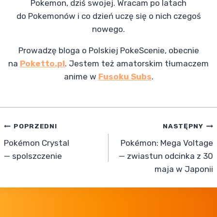
Pokemon, dziś swojej. Wracam po latach
do Pokemonów i co dzień uczę się o nich czegoś
nowego.
Prowadzę bloga o Polskiej PokeScenie, obecnie
na
Poketto.pl
. Jestem też amatorskim tłumaczem
anime w
Fusoku Subs
.
Nawigacja
POPRZEDNI
NASTĘPNY
Pokémon Crystal
Pokémon: Mega Voltage
wpisu
— spolszczenie
— zwiastun odcinka z 30
maja w Japonii