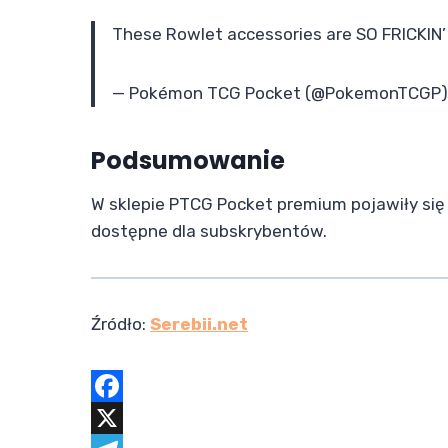
These Rowlet accessories are SO FRICKIN
— Pokémon TCG Pocket (@PokemonTCGP
Podsumowanie
W sklepie PTCG Pocket premium pojawiły się 
dostępne dla subskrybentów.
Źródło:
Serebii.net
F