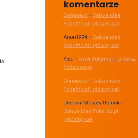
komentarze
Conquest
-
Dalsze idee
Poketto.pl i główny cel
Anon1994
-
Dalsze idee
Poketto.pl i główny cel
Kicu
-
WAW Pokémon to teraz
le
Pokewaw.pl
Conquest
-
Dalsze idee
Poketto.pl i główny cel
Jestem Wesoły Romek
-
Dalsze idee Poketto.pl
i główny cel