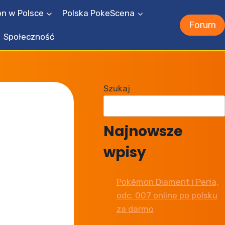
n w Polsce
Polska PokeScena
Forum
Społeczność
Szukaj
Najnowsze
wpisy
Pokémon Diament i Perła,
odc. 007 online po polsku
za darmo