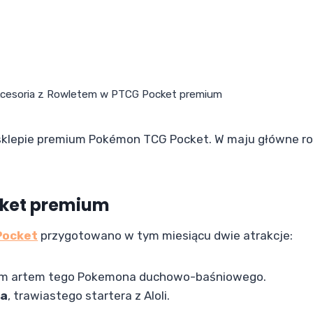
akcesoria z Rowletem w PTCG Pocket premium
 sklepie premium Pokémon TCG Pocket. W maju główne ro
cket premium
Pocket
przygotowano w tym miesiącu dwie atrakcje:
nym artem tego Pokemona duchowo-baśniowego.
ta
, trawiastego startera z Aloli.