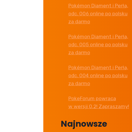
Pokémon Diament i Perła,
odc. 006 online po polsku
za darmo
Pokémon Diament i Perła,
odc. 005 online po polsku
za darmo
Pokémon Diament i Perła,
odc. 004 online po polsku
za darmo
PokeForum powraca
w wersji 0.2! Zapraszamy!
Najnowsze