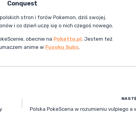
Conquest
olskich stron i forów Pokemon, dziś swojej.
nów i co dzień uczę się o nich czegoś nowego.
PokeScenie, obecnie na
Poketto.pl
. Jestem też
łumaczem anime w
Fusoku Subs
.
NAST
y
Polska PokeScena w rozumieniu vulpiego a