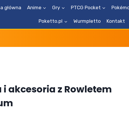
na główna
Anime
Gry
PTCG Pocket
Pokémo
Poketto.pl
Wurmpletto
Kontakt
i akcesoria z Rowletem
ium