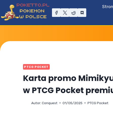
Przejdź
Stro
do
treści
PTCG POCKET
Karta promo Mimikyu 
w PTCG Pocket prem
Autor:
Conquest
01/05/2025
PTCG Pocket