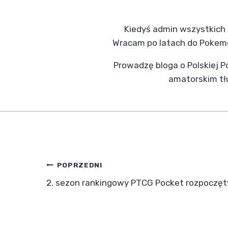
Kiedyś admin wszystkich p
Wracam po latach do Pokemo
Prowadzę bloga o Polskiej 
amatorskim t
Nawigacja
POPRZEDNI
2. sezon rankingowy PTCG Pocket rozpoczęt
wpisu