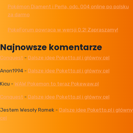
Pokémon Diament i Perła, odc. 004 online po polsku
za darmo
PokeForum powraca w wersji 0.2! Zapraszamy!
Najnowsze komentarze
Conquest
-
Dalsze idee Poketto.pl i główny cel
Anon1994
-
Dalsze idee Poketto.pl i główny cel
Kicu
-
WAW Pokemon to teraz Pokewaw.pl
Conquest
-
Dalsze idee Poketto.pl i główny cel
Jestem Wesoły Romek
-
Dalsze idee Poketto.pl i główny
cel