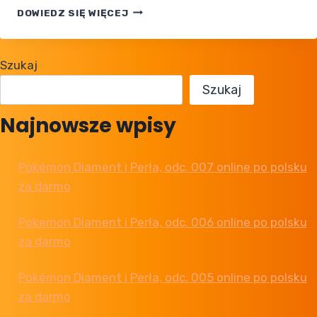
Share
NINTENDO
DOWIEDZ SIĘ WIĘCEJ
ŚCIGA
SPRAWCĘ
TERALEAKU
Szukaj
Szukaj
Najnowsze wpisy
Pokémon Diament i Perła, odc. 007 online po polsku
za darmo
Pokemon Diament i Perła, odc. 006 online po polsku
za darmo
Pokémon Diament i Perła, odc. 005 online po polsku
za darmo