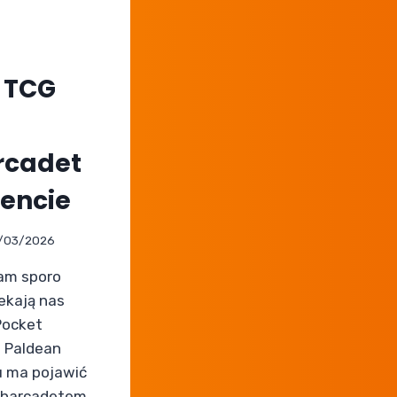
 TCG
rcadet
vencie
/03/2026
nam sporo
ekają nas
Pocket
 Paldean
 ma pojawić
 Charcadetem.