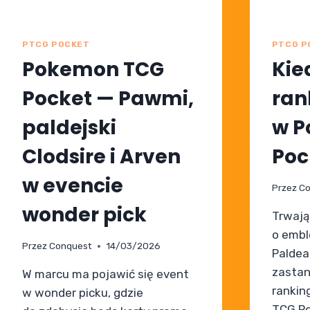
PTCG POCKET
PTCG P
Pokemon TCG
Kie
Pocket — Pawmi,
ran
paldejski
w P
Clodsire i Arven
Poc
w evencie
Przez
Co
wonder pick
Trwają
o embl
Przez
Conquest
14/03/2026
Paldea
zastan
W marcu ma pojawić się event
ranki
w wonder picku, gdzie
TCG Po