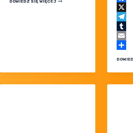
DOWIEDZ SIĘ WIĘCEJ
DROP
Faceb
EVENT
X
Z ZYGARDE
EX
Teleg
W PTCG
Tumblr
POCKET
Email
Share
DOWIED