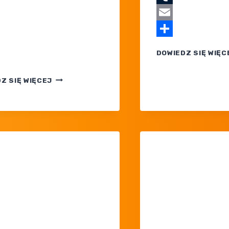
Tumblr
ram
Email
Share
DOWIEDZ SIĘ WIĘC
KIEDY
Z SIĘ WIĘCEJ
SEZON
RANKINGOWY
B2B
W POKEMON
TCG
POCKET?