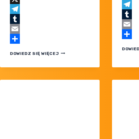
X
X
Teleg
Telegram
Tumblr
Tumblr
Email
Email
Share
Share
DOWIED
TYDZIEŃ
DOWIEDZ SIĘ WIĘCEJ
SPECJALNY
POKEMON
TCG
POCKET
4-
11
KWIETNIA
2026 R.