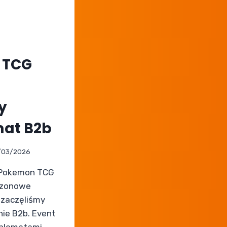
 TCG
y
at B2b
/03/2026
o Pokemon TCG
ezonowe
 zaczęliśmy
ie B2b. Event
blematami