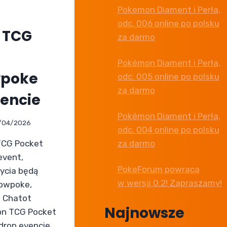
Pokemon Diament i Perła,
odc. 006 online po polsku
 TCG
za darmo
Pokémon Diament i Perła,
wpoke
odc. 005 online po polsku
za darmo
vencie
Pokémon Diament i Perła,
/04/2026
odc. 004 online po polsku
za darmo
TCG Pocket
event,
PokeForum powraca
ycia będą
w wersji 0.2! Zapraszamy!
lowpoke,
, Chatot
Najnowsze
on TCG Pocket
drop evencie