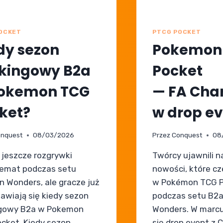
OCKET
PTCG POCKET
dy sezon
Pokemon
kingowy B2a
Pocket
okemon TCG
— FA Cha
ket?
w drop e
nquest
08/03/2026
Przez
Conquest
08
 jeszcze rozgrywki
Twórcy ujawnili 
emat podczas setu
nowości, które cz
n Wonders, ale gracze już
w Pokémon TCG 
awiają się kiedy sezon
podczas setu B2a
ngowy B2a w Pokemon
Wonders. W marcu
cket. Kiedy sezon
się drop event z