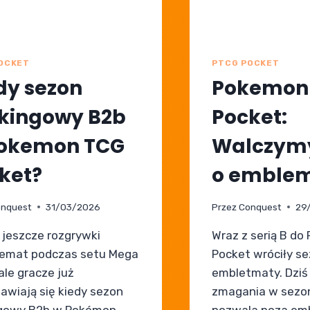
OCKET
PTCG POCKET
dy sezon
Pokemon
kingowy B2b
Pocket:
okemon TCG
Walczym
ket?
o emblem
nquest
31/03/2026
Przez
Conquest
29
 jeszcze rozgrywki
Wraz z serią B d
emat podczas setu Mega
Pocket wróciły s
ale gracze już
embletmaty. Dziś
awiają się kiedy sezon
zmagania w sezon
ngowy B2b w Pokémon
pozwala poza em