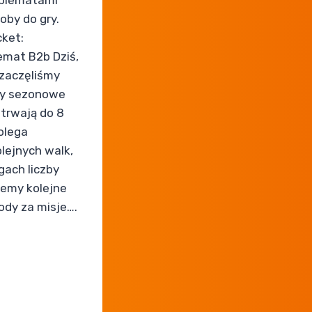
oby do gry.
ket:
mat B2b Dziś,
 zaczęliśmy
ty sezonowe
trwają do 8
olega
lejnych walk,
gach liczby
emy kolejne
ody za misje….