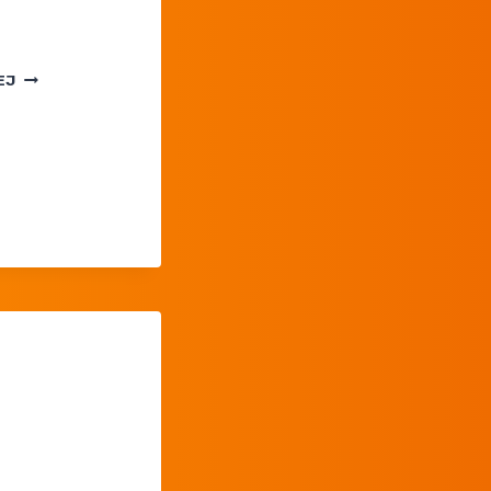
POKEMON
EJ
TCG
POCKET
— FA SLOWPOKE
W DROP
EVENCIE