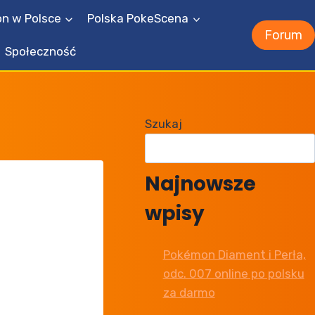
n w Polsce
Polska PokeScena
Forum
Społeczność
Szukaj
Najnowsze
wpisy
Pokémon Diament i Perła,
odc. 007 online po polsku
za darmo