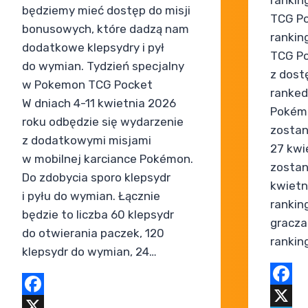
będziemy mieć dostęp do misji
TCG Po
bonusowych, które dadzą nam
ranki
dodatkowe klepsydry i pył
TCG Po
do wymian. Tydzień specjalny
z dost
w Pokemon TCG Pocket
ranked
W dniach 4-11 kwietnia 2026
Pokém
roku odbędzie się wydarzenie
zostan
z dodatkowymi misjami
27 kwi
w mobilnej karciance Pokémon.
zostan
Do zdobycia sporo klepsydr
kwietn
i pyłu do wymian. Łącznie
rankin
będzie to liczba 60 klepsydr
gracza
do otwierania paczek, 120
rankin
klepsydr do wymian, 24…
Faceb
Facebook