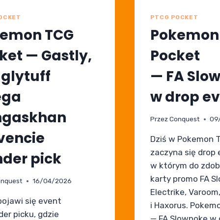
OCKET
PTCG POCKET
kemon TCG
Pokemon
ket — Gastly,
Pocket
glytuff
— FA Slo
ega
w drop e
ngaskhan
Przez
Conquest
09
vencie
Dziś w Pokemon 
zaczyna się drop 
der pick
w którym do zdob
karty promo FA S
nquest
16/04/2026
Electrike, Varoom
pojawi się event
i Haxorus. Pokem
er picku, gdzie
— FA Slowpoke w 