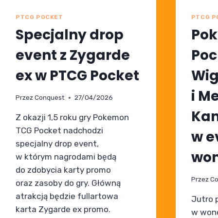
PTCG POCKET
PTCG P
Specjalny drop
Po
event z Zygarde
Poc
ex w PTCG Pocket
Wig
i M
Przez
Conquest
27/04/2026
Ka
Z okazji 1,5 roku gry Pokemon
TCG Pocket nadchodzi
w e
specjalny drop event,
won
w którym nagrodami będą
do zdobycia karty promo
Przez
Co
oraz zasoby do gry. Główną
atrakcją będzie fullartowa
Jutro 
karta Zygarde ex promo.
w wond