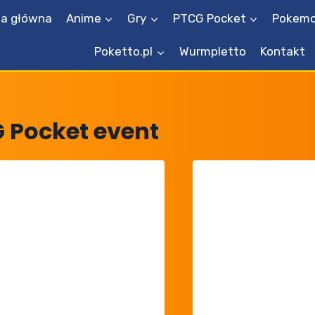
na główna
Anime
Gry
PTCG Pocket
Pokemo
Poketto.pl
Wurmpletto
Kontakt
 Pocket event