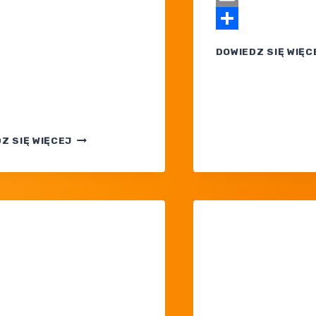
ook
Email
Share
DOWIEDZ SIĘ WIĘC
ram
POKEMON
Z SIĘ WIĘCEJ
TCG
POCKET
— GASTLY,
WIGGLYTUFF
I MEGA
KANGASKHAN
W EVENCIE
WONDER
PICK