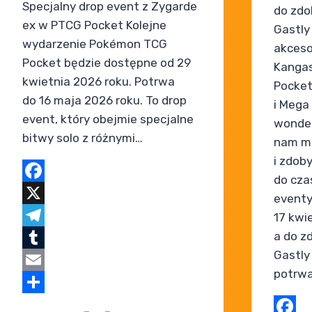
Specjalny drop event z Zygarde
do zdo
ex w PTCG Pocket Kolejne
Gastly 
wydarzenie Pokémon TCG
akceso
Pocket będzie dostępne od 29
Kanga
kwietnia 2026 roku. Potrwa
Pocket
do 16 maja 2026 roku. To drop
i Mega
event, który obejmie specjalne
wonder
bitwy solo z różnymi…
nam mo
i zdob
do cza
Facebook
eventy
X
17 kwie
a do z
Telegram
Gastly
Tumblr
potrw
Email
Share
SPECJALNY