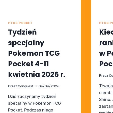
PTCG POCKET
PTCG P
Tydzień
Kie
specjalny
ran
Pokemon TCG
w P
Pocket 4-11
Poc
kwietnia 2026 r.
Przez
Co
Trwają
Przez
Conquest
04/04/2026
o embl
Dziś zaczynamy tydzień
Shine, 
specjalny w Pokemon TCG
zastan
Pocket. Podczas niego
ranki