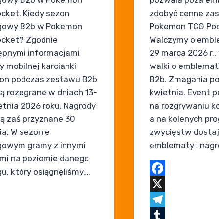
cket. Kiedy sezon
zdobyć cenne zas
ngowy B2b w Pokemon
Pokemon TCG Poc
cket? Zgodnie
Walczymy o emble
ępnymi informacjami
29 marca 2026 r.,
y mobilnej karcianki
walki o emblema
on podczas zestawu B2b
B2b. Zmagania po
ą rozegrane w dniach 13-
kwietnia. Event p
etnia 2026 roku. Nagrody
na rozgrywaniu ko
ą zaś przyznane 30
a na kolenych pro
ia. W sezonie
zwycięstw dostaj
gowym gramy z innymi
emblematy i nagr
mi na poziomie danego
gu, który osiągnęliśmy….
Facebook
X
ook
Telegram