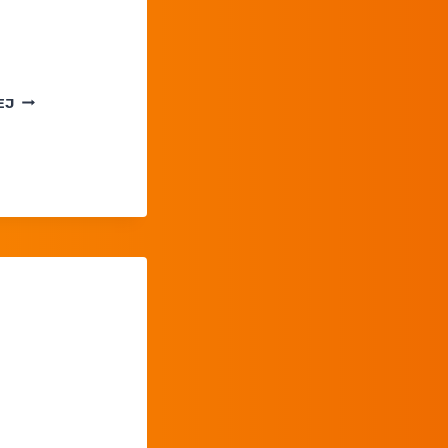
POKEMON
EJ
TCG
POCKET:
WALCZYMY
O EMBLEMAT
B2B