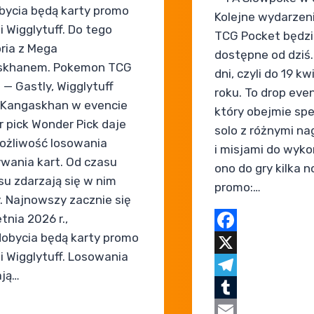
bycia będą karty promo
Kolejne wydarze
i Wigglytuff. Do tego
TCG Pocket będzi
ria z Mega
dostępne od dziś.
skhanem. Pokemon TCG
dni, czyli do 19 k
 — Gastly, Wigglytuff
roku. To drop even
 Kangaskhan w evencie
który obejmie spe
 pick Wonder Pick daje
solo z różnymi n
żliwość losowania
i misjami do wyko
ywania kart. Od czasu
ono do gry kilka 
su zdarzają się w nim
promo:…
. Najnowszy zacznie się
tnia 2026 r.,
dobycia będą karty promo
Facebook
 i Wigglytuff. Losowania
X
ają…
Telegram
Tumblr