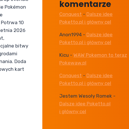
komentarze
nie Pokémon
Conquest
-
Dalsze idee
e
Poketto.pl i główny cel
 Potrwa 10
wietnia 2026
Anon1994
-
Dalsze idee
t,
Poketto.pl i główny cel
cjalne bitwy
agrodami
Kicu
-
WAW Pokemon to teraz
nania. Doda
Pokewaw.pl
nowych kart
Conquest
-
Dalsze idee
Poketto.pl i główny cel
Jestem Wesoły Romek
-
Dalsze idee Poketto.pl
i główny cel