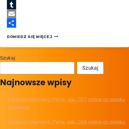
Telegram
Tumblr
Email
Share
PROJEKTY
DOWIEDZ SIĘ WIĘCEJ
SPOLSZCZEŃ
GIER
POKEMON
Szukaj
RANGER
ROZPOCZĘTE!
Szukaj
Najnowsze wpisy
Pokémon Diament i Perła, odc. 007 online po polsku
za darmo
Pokemon Diament i Perła, odc. 006 online po polsku