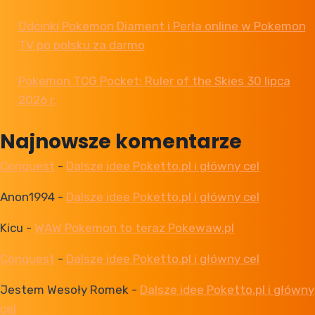
Odcinki Pokemon Diament i Perła online w Pokemon
TV po polsku za darmo
Pokemon TCG Pocket: Ruler of the Skies 30 lipca
2026 r.
Najnowsze komentarze
Conquest
-
Dalsze idee Poketto.pl i główny cel
Anon1994
-
Dalsze idee Poketto.pl i główny cel
Kicu
-
WAW Pokemon to teraz Pokewaw.pl
Conquest
-
Dalsze idee Poketto.pl i główny cel
Jestem Wesoły Romek
-
Dalsze idee Poketto.pl i główny
cel