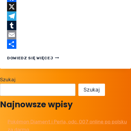
Facebook
X
Telegram
Tumblr
Email
Share
NINTENDO
DOWIEDZ SIĘ WIĘCEJ
ŚCIGA
SPRAWCĘ
TERALEAKU
Szukaj
Szukaj
Najnowsze wpisy
Pokémon Diament i Perła, odc. 007 online po polsku
za darmo