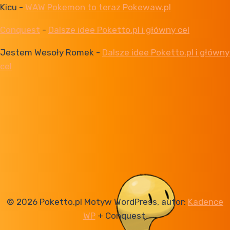
Kicu
-
WAW Pokemon to teraz Pokewaw.pl
Conquest
-
Dalsze idee Poketto.pl i główny cel
Jestem Wesoły Romek
-
Dalsze idee Poketto.pl i główny
cel
© 2026 Poketto.pl Motyw WordPress, autor:
Kadence
WP
+ Conquest.