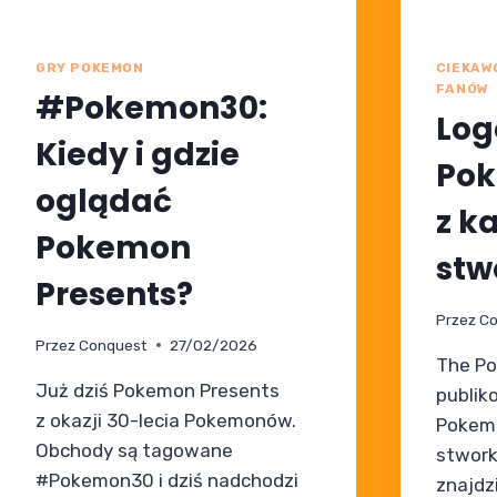
GRY POKEMON
CIEKAW
FANÓW
#Pokemon30:
Log
Kiedy i gdzie
Po
oglądać
z k
Pokemon
stw
Presents?
Przez
Co
Przez
Conquest
27/02/2026
The P
Już dziś Pokemon Presents
publik
z okazji 30-lecia Pokemonów.
Pokem
Obchody są tagowane
stwork
#Pokemon30 i dziś nadchodzi
znajdzi