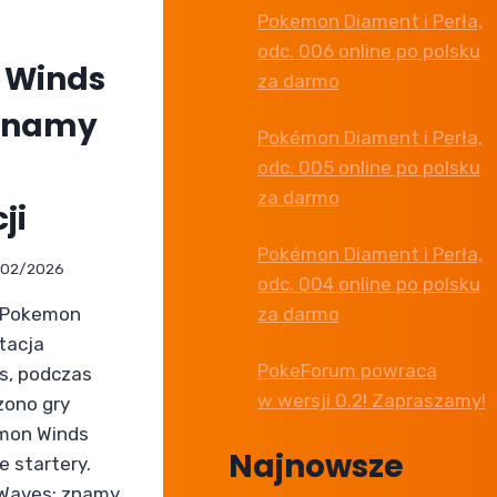
Pokemon Diament i Perła,
odc. 006 online po polsku
 Winds
za darmo
 znamy
Pokémon Diament i Perła,
odc. 005 online po polsku
za darmo
ji
Pokémon Diament i Perła,
/02/2026
odc. 004 online po polsku
za darmo
a Pokemon
tacja
PokeForum powraca
s, podczas
w wersji 0.2! Zapraszamy!
zono gry
emon Winds
Najnowsze
e startery.
 Waves: znamy