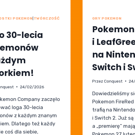
OSTKI POKEMON
|
TWÓRCZOŚĆ
GRY POKEMON
Pokemon 
o 30-lecia
i LeafGree
kemonów
na Ninte
ażdym
Switch i S
orkiem!
Przez
Conquest
24
nquest
24/02/2026
Dowiedzieliśmy si
okemon Company zaczęło
Pokemon FireRed 
ować loga 30-lecia
trafią na Nintend
onów z każdym znanym
i Switch 2. Już są
iem. Dlatego też każdy
a „premierę” mają
e coś dla siebie,
Pokemon 27 luteg