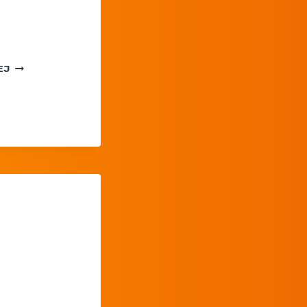
POKEMON
EJ
WINDS
I WAVES:
ZNAMY
STARTERY
X GENERACJI