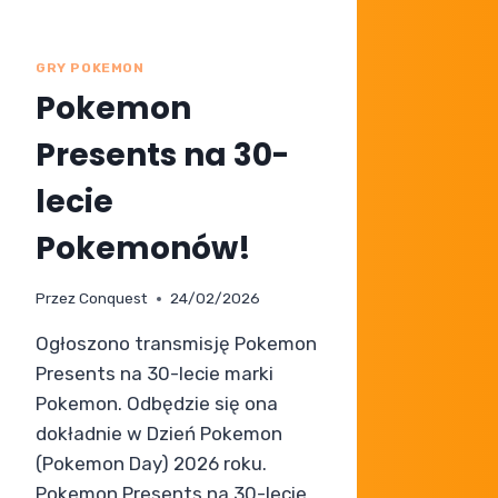
GRY POKEMON
Pokemon
Presents na 30-
lecie
Pokemonów!
Przez
Conquest
24/02/2026
Ogłoszono transmisję Pokemon
Presents na 30-lecie marki
Pokemon. Odbędzie się ona
dokładnie w Dzień Pokemon
(Pokemon Day) 2026 roku.
Pokemon Presents na 30-lecie