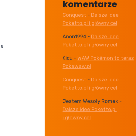
komentarze
Conquest
-
Dalsze idee
Poketto.pl i główny cel
Anon1994
-
Dalsze idee
Poketto.pl i główny cel
ie
Kicu
-
WAW Pokémon to teraz
Pokewaw.pl
Conquest
-
Dalsze idee
Poketto.pl i główny cel
Jestem Wesoły Romek
-
Dalsze idee Poketto.pl
i główny cel