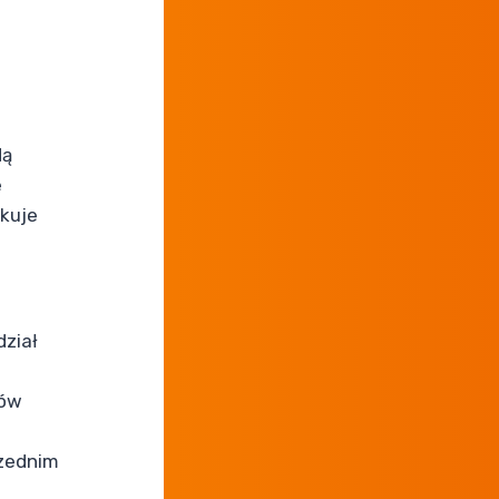
dą
e
kuje
dział
ków
rzednim