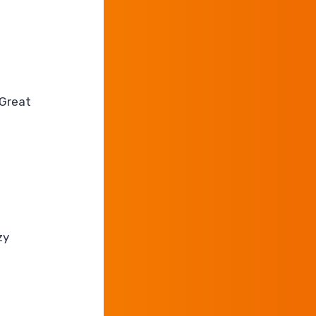
 Great
zy