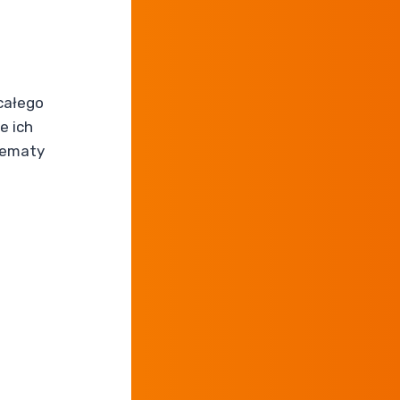
całego
e ich
lematy