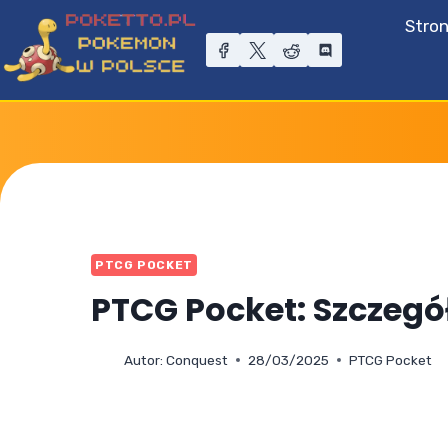
Przejdź
Stro
do
treści
PTCG POCKET
PTCG Pocket: Szczegó
Autor:
Conquest
28/03/2025
PTCG Pocket