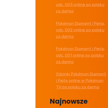
odc. 003 online po polsku
za darmo
Pokémon Diament i Perła,
odc. 002 online po polsku
za darmo
Pokémon Diament i Perła,
odc. 001 online po polsku
za darmo
Odcinki Pokémon Diament
i Perła online w Pokémon
TV po polsku za darmo
Najnowsze