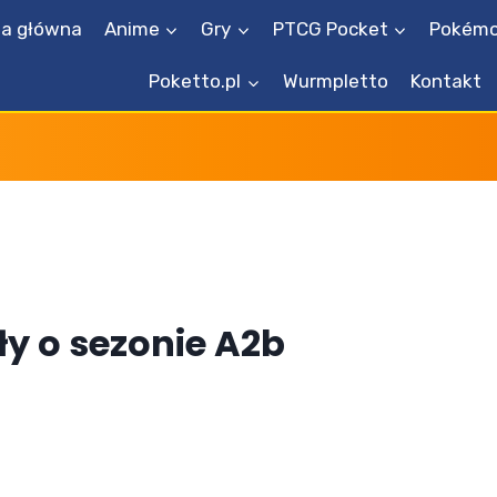
na główna
Anime
Gry
PTCG Pocket
Pokémo
Poketto.pl
Wurmpletto
Kontakt
ły o sezonie A2b