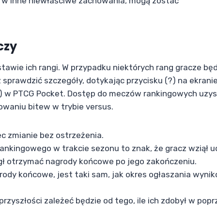
ię w inne niewłaściwe zachowania, mogą zostać
czy
tawie ich rangi. W przypadku niektórych rang gracze bę
 sprawdzić szczegóły, dotykając przycisku (?) na ekrani
e) w PTCG Pocket. Dostęp do meczów rankingowych uzys
kowaniu bitew w trybie versus.
c zmianie bez ostrzeżenia.
ankingowego w trakcie sezonu to znak, że gracz wziął u
ł otrzymać nagrody końcowe po jego zakończeniu.
rody końcowe, jest taki sam, jak okres ogłaszania wyni
zyszłości zależeć będzie od tego, ile ich zdobył w pop