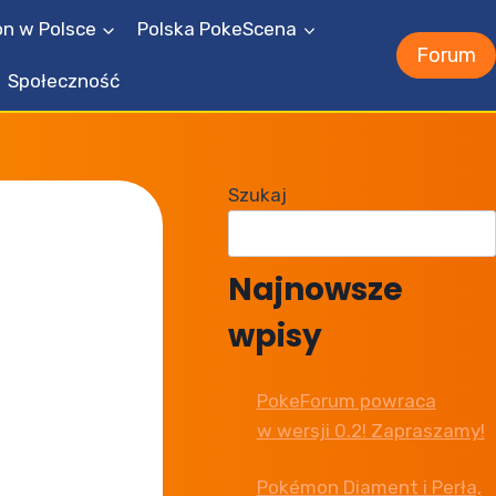
n w Polsce
Polska PokeScena
Forum
Społeczność
Szukaj
Najnowsze
wpisy
PokeForum powraca
w wersji 0.2! Zapraszamy!
Pokémon Diament i Perła,