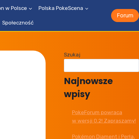
n w Polsce
Polska PokeScena
Forum
Społeczność
Szukaj
Najnowsze
wpisy
PokeForum powraca
w wersji 0.2! Zapraszamy!
Pokémon Diament i Perła,