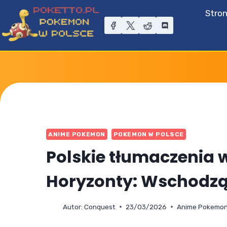
Przejdź
Stro
do
treści
ANIME POKEMON
POKEMON W POLSCE
Polskie tłumaczenia 
Horyzonty: Wschodzą
Autor:
Conquest
23/03/2026
Anime Pokemo