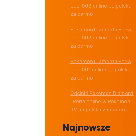
odc. 003 online po polsku
za darmo
Pokémon Diament i Perła,
odc. 002 online po polsku
za darmo
Pokémon Diament i Perła,
odc. 001 online po polsku
za darmo
Odcinki Pokémon Diament
i Perła online w Pokémon
TV po polsku za darmo
Najnowsze