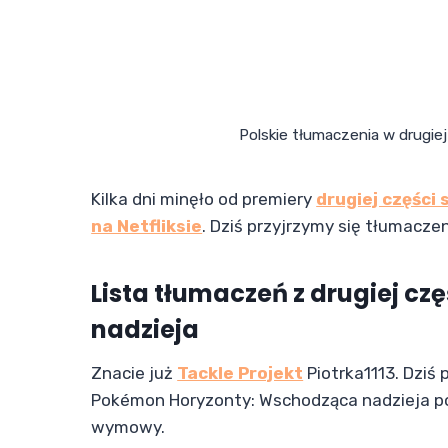
Polskie tłumaczenia w drugi
Kilka dni minęło od premiery
drugiej części
na Netfliksie
. Dziś przyjrzymy się tłumacze
Lista tłumaczeń z drugiej c
nadzieja
Znacie już
Tackle Projekt
Piotrka1113. Dziś 
Pokémon Horyzonty: Wschodząca nadzieja po
wymowy.