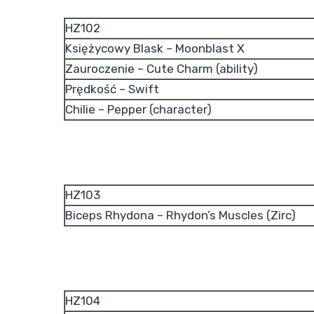
HZ102
Księżycowy Blask – Moonblast X
Zauroczenie – Cute Charm (ability)
Prędkość – Swift
Chilie – Pepper (character)
HZ103
Biceps Rhydona – Rhydon’s Muscles (Zirc)
HZ104