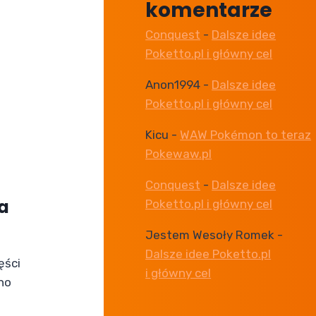
komentarze
Conquest
-
Dalsze idee
Poketto.pl i główny cel
Anon1994
-
Dalsze idee
Poketto.pl i główny cel
Kicu
-
WAW Pokémon to teraz
Pokewaw.pl
Conquest
-
Dalsze idee
a
Poketto.pl i główny cel
Jestem Wesoły Romek
-
Dalsze idee Poketto.pl
ęści
i główny cel
no