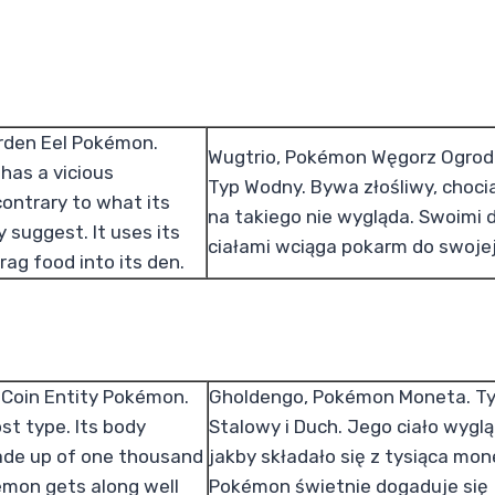
rden Eel Pokémon.
Wugtrio, Pokémon Węgorz Ogrod
 has a vicious
Typ Wodny. Bywa złośliwy, choci
ontrary to what its
na takiego nie wygląda. Swoimi 
suggest. It uses its
ciałami wciąga pokarm do swojej
rag food into its den.
 Coin Entity Pokémon.
Gholdengo, Pokémon Moneta. T
st type. Its body
Stalowy i Duch. Jego ciało wygl
de up of one thousand
jakby składało się z tysiąca mon
émon gets along well
Pokémon świetnie dogaduje się