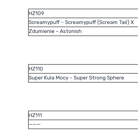
HZ109
Screamypuff – Screamypuff (Scream Tail) X
Zdumienie – Astonish
HZ110
Super Kula Mocy – Super Strong Sphere
HZ111
———