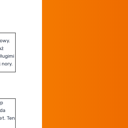
owy.
aż
długimi
 nory.
yp
ąda
et. Ten