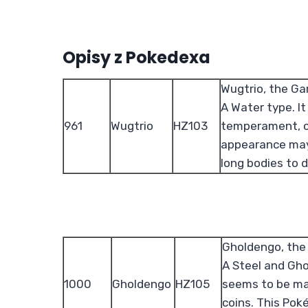
Opisy z Pokedexa
Wugtrio, the Ga
A Water type. It
961
Wugtrio
HZ103
temperament, c
appearance may 
long bodies to d
Gholdengo, the
A Steel and Gho
1000
Gholdengo
HZ105
seems to be ma
coins. This Pok