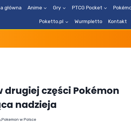
na główna
Anime
Gry
PTCG Pocket
Pokémo
Poketto.pl
Wurmpletto
Kontakt
w drugiej części Pokémon
ca nadzieja
n
,
Pokemon w Polsce