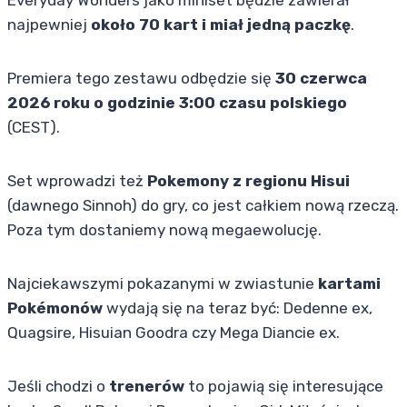
Everyday Wonders jako miniset będzie zawierał
najpewniej
około 70 kart i miał jedną paczkę
.
Premiera tego zestawu odbędzie się
30 czerwca
2026 roku o godzinie 3:00 czasu polskiego
(CEST).
Set wprowadzi też
Pokemony z regionu Hisui
(dawnego Sinnoh) do gry, co jest całkiem nową rzeczą.
Poza tym dostaniemy nową megaewolucję.
Najciekawszymi pokazanymi w zwiastunie
kartami
Pokémonów
wydają się na teraz być: Dedenne ex,
Quagsire, Hisuian Goodra czy Mega Diancie ex.
Jeśli chodzi o
trenerów
to pojawią się interesujące