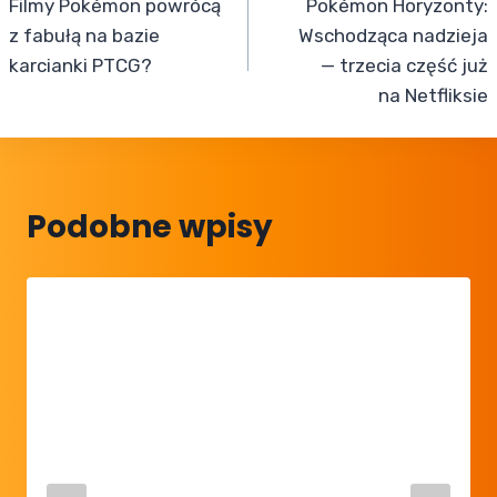
Filmy Pokémon powrócą
Pokémon Horyzonty:
wpisu
z fabułą na bazie
Wschodząca nadzieja
karcianki PTCG?
— trzecia część już
na Netfliksie
Podobne wpisy