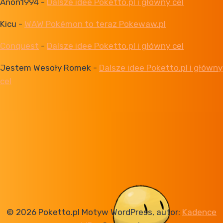
Anon1994
-
Dalsze idee Poketto.pl i główny cel
Kicu
-
WAW Pokémon to teraz Pokewaw.pl
Conquest
-
Dalsze idee Poketto.pl i główny cel
Jestem Wesoły Romek
-
Dalsze idee Poketto.pl i główny
cel
© 2026 Poketto.pl Motyw WordPress, autor:
Kadence