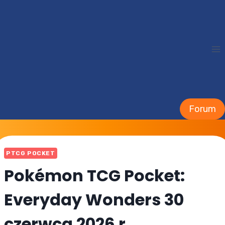
Przejdź
do
treści
Forum
PTCG POCKET
Pokémon TCG Pocket:
Everyday Wonders 30
czerwca 2026 r.