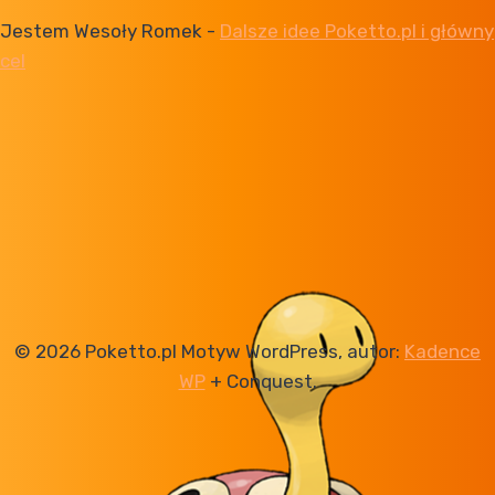
Jestem Wesoły Romek
-
Dalsze idee Poketto.pl i główny
cel
© 2026 Poketto.pl Motyw WordPress, autor:
Kadence
WP
+ Conquest.