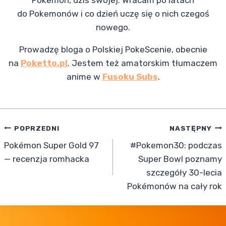
do Pokemonów i co dzień uczę się o nich czegoś
nowego.
Prowadzę bloga o Polskiej PokeScenie, obecnie
na
Poketto.pl
. Jestem też amatorskim tłumaczem
anime w
Fusoku Subs
.
Nawigacja
POPRZEDNI
NASTĘPNY
Pokémon Super Gold 97
#Pokemon30: podczas
wpisu
— recenzja romhacka
Super Bowl poznamy
szczegóły 30-lecia
Pokémonów na cały rok