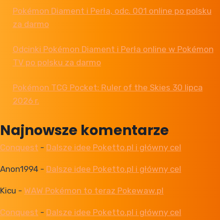
Pokémon Diament i Perła, odc. 001 online po polsku
za darmo
Odcinki Pokémon Diament i Perła online w Pokémon
TV po polsku za darmo
Pokémon TCG Pocket: Ruler of the Skies 30 lipca
2026 r.
Najnowsze komentarze
Conquest
-
Dalsze idee Poketto.pl i główny cel
Anon1994
-
Dalsze idee Poketto.pl i główny cel
Kicu
-
WAW Pokémon to teraz Pokewaw.pl
Conquest
-
Dalsze idee Poketto.pl i główny cel