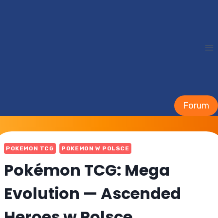
Przejdź
do
treści
Forum
POKEMON TCG
POKEMON W POLSCE
Pokémon TCG: Mega
Evolution — Ascended
Heroes w Polsce