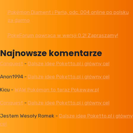
Pokémon Diament i Perła, odc. 004 online po polsku
za darmo
PokeForum powraca w wersji 0.2! Zapraszamy!
Najnowsze komentarze
Conquest
-
Dalsze idee Poketto.pl i główny cel
Anon1994
-
Dalsze idee Poketto.pl i główny cel
Kicu
-
WAW Pokémon to teraz Pokewaw.pl
Conquest
-
Dalsze idee Poketto.pl i główny cel
Jestem Wesoły Romek
-
Dalsze idee Poketto.pl i główny
cel