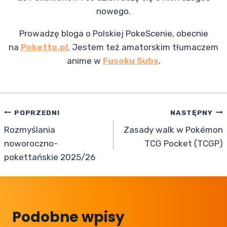
nowego.
Prowadzę bloga o Polskiej PokeScenie, obecnie
na
Poketto.pl
. Jestem też amatorskim tłumaczem
anime w
Fusoku Subs
.
Nawigacja
POPRZEDNI
NASTĘPNY
Rozmyślania
Zasady walk w Pokémon
wpisu
noworoczno-
TCG Pocket (TCGP)
pokettańskie 2025/26
Podobne wpisy