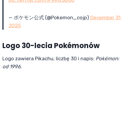
pic.twitter.com/iPXR83Ib66
— ポケモン公式 (@Pokemon_cojp)
December 31,
2025
Logo 30-lecia Pokémonów
Logo zawiera Pikachu, liczbę 30 i napis:
Pokémon:
od 1996
.