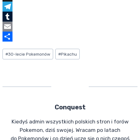
a
X
c
T
e
e
T
b
l
u
E
o
e
m
m
S
Tagi
#
30-lecie Pokemonów
#
Pikachu
o
g
b
a
h
wpisu:
k
r
l
i
a
a
r
l
r
m
e
Conquest
Kiedyś admin wszystkich polskich stron i forów
Pokemon, dziś swojej. Wracam po latach
do Pokemonów i co dzień uczę się o nich czegoś