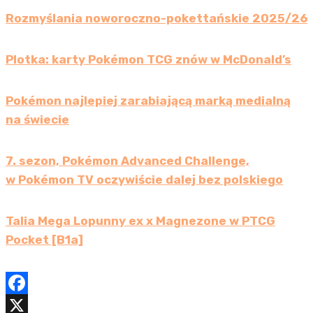
Rozmyślania noworoczno-pokettańskie 2025/26
Plotka: karty Pokémon TCG znów w McDonald’s
Pokémon najlepiej zarabiającą marką medialną
na świecie
7. sezon, Pokémon Advanced Challenge,
w Pokémon TV oczywiście dalej bez polskiego
Talia Mega Lopunny ex x Magnezone w PTCG
Pocket [B1a]
F