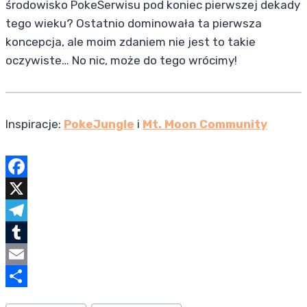
środowisko PokeSerwisu pod koniec pierwszej dekady
tego wieku? Ostatnio dominowała ta pierwsza
koncepcja, ale moim zdaniem nie jest to takie
oczywiste… No nic, może do tego wrócimy!
Inspiracje:
PokeJungle
i
Mt. Moon Community
F
a
X
c
T
e
e
T
b
l
u
E
o
e
m
m
S
Tagi