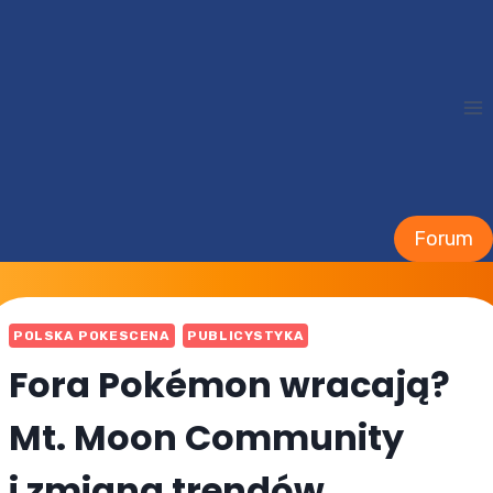
Przejdź
do
treści
Forum
POLSKA POKESCENA
PUBLICYSTYKA
Fora Pokémon wracają?
Mt. Moon Community
i zmiana trendów