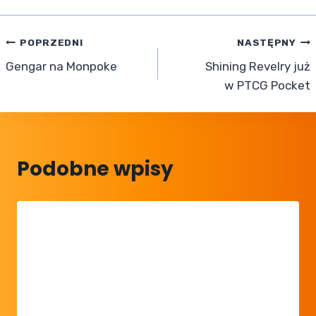
Nawigacja
POPRZEDNI
NASTĘPNY
Gengar na Monpoke
Shining Revelry już
wpisu
w PTCG Pocket
Podobne wpisy