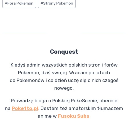
#
Fora Pokemon
#
Strony Pokemon
o
g
b
a
h
wpisu:
k
r
l
i
a
a
r
l
r
m
e
Conquest
Kiedyś admin wszystkich polskich stron i forów
Pokemon, dziś swojej. Wracam po latach
do Pokemonów i co dzień uczę się o nich czegoś
nowego.
Prowadzę bloga o Polskiej PokeScenie, obecnie
na
Poketto.pl
. Jestem też amatorskim tłumaczem
anime w
Fusoku Subs
.