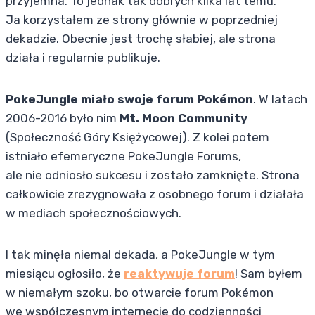
przyjemna. To jednak tak dobrych kilka lat temu.
Ja korzystałem ze strony głównie w poprzedniej
dekadzie. Obecnie jest trochę słabiej, ale strona
działa i regularnie publikuje.
PokeJungle miało swoje forum Pokémon
. W latach
2006-2016 było nim
Mt. Moon Community
(Społeczność Góry Księżycowej). Z kolei potem
istniało efemeryczne PokeJungle Forums,
ale nie odniosło sukcesu i zostało zamknięte. Strona
całkowicie zrezygnowała z osobnego forum i działała
w mediach społecznościowych.
I tak minęła niemal dekada, a PokeJungle w tym
miesiącu ogłosiło, że
reaktywuje forum
! Sam byłem
w niemałym szoku, bo otwarcie forum Pokémon
we współczesnym internecie do codzienności