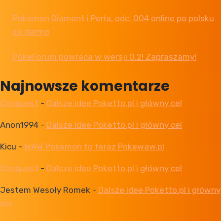
Pokémon Diament i Perła, odc. 004 online po polsku
za darmo
PokeForum powraca w wersji 0.2! Zapraszamy!
Najnowsze komentarze
Conquest
-
Dalsze idee Poketto.pl i główny cel
Anon1994
-
Dalsze idee Poketto.pl i główny cel
Kicu
-
WAW Pokemon to teraz Pokewaw.pl
Conquest
-
Dalsze idee Poketto.pl i główny cel
Jestem Wesoły Romek
-
Dalsze idee Poketto.pl i główny
cel