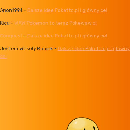
Anon1994
-
Dalsze idee Poketto.pl i główny cel
Kicu
-
WAW Pokemon to teraz Pokewaw.pl
Conquest
-
Dalsze idee Poketto.pl i główny cel
Jestem Wesoły Romek
-
Dalsze idee Poketto.pl i główny
cel