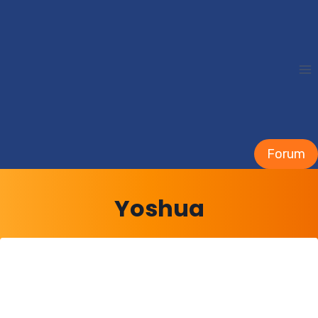
Przejdź
do
treści
Forum
Yoshua