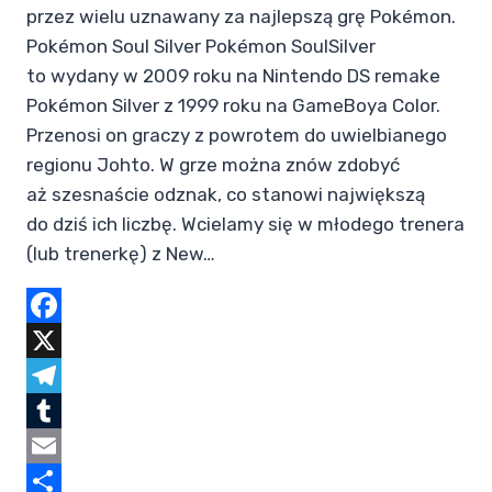
przez wielu uznawany za najlepszą grę Pokémon.
Pokémon Soul Silver Pokémon SoulSilver
to wydany w 2009 roku na Nintendo DS remake
Pokémon Silver z 1999 roku na GameBoya Color.
Przenosi on graczy z powrotem do uwielbianego
regionu Johto. W grze można znów zdobyć
aż szesnaście odznak, co stanowi największą
do dziś ich liczbę. Wcielamy się w młodego trenera
(lub trenerkę) z New…
Facebook
X
Telegram
Tumblr
Email