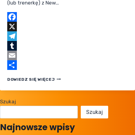
(lub trenerkę) z New…
Facebook
X
Telegram
Tumblr
Email
Share
POKEMON
DOWIEDZ SIĘ WIĘCEJ
HEARTGOLD
— SPOLSZCZENIE
Szukaj
Szukaj
Najnowsze wpisy