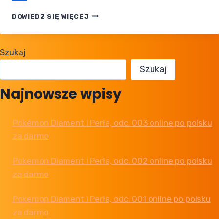
Share
POKEMON
DOWIEDZ SIĘ WIĘCEJ
TCG
POCKET:
CRIMSON
Szukaj
BLAZE
JUŻ
Szukaj
DOSTĘPNY
Najnowsze wpisy
Pokémon Diament i Perła, odc. 003 online po polsku
za darmo
Pokemon Diament i Perła, odc. 002 online po polsku
za darmo
Pokemon Diament i Perła, odc. 001 online po polsku
za darmo