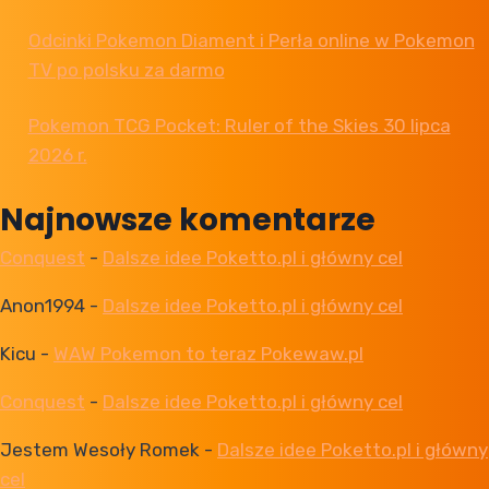
Odcinki Pokemon Diament i Perła online w Pokemon
TV po polsku za darmo
Pokemon TCG Pocket: Ruler of the Skies 30 lipca
2026 r.
Najnowsze komentarze
Conquest
-
Dalsze idee Poketto.pl i główny cel
Anon1994
-
Dalsze idee Poketto.pl i główny cel
Kicu
-
WAW Pokemon to teraz Pokewaw.pl
Conquest
-
Dalsze idee Poketto.pl i główny cel
Jestem Wesoły Romek
-
Dalsze idee Poketto.pl i główny
cel