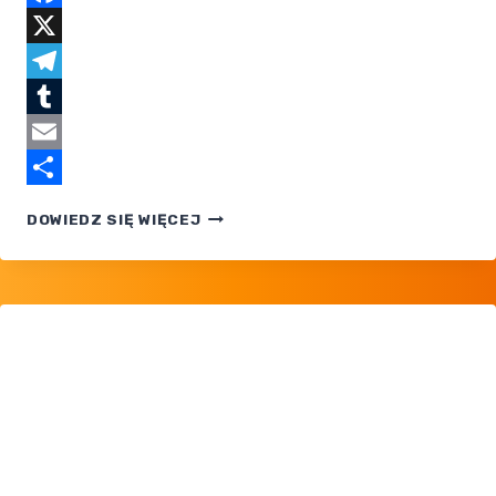
Facebook
X
Telegram
Tumblr
Email
Share
YAMASK
DOWIEDZ SIĘ WIĘCEJ
I COFAGRIGUS
W SECIE
POKÉMON
TCG
WHITE
FLARE