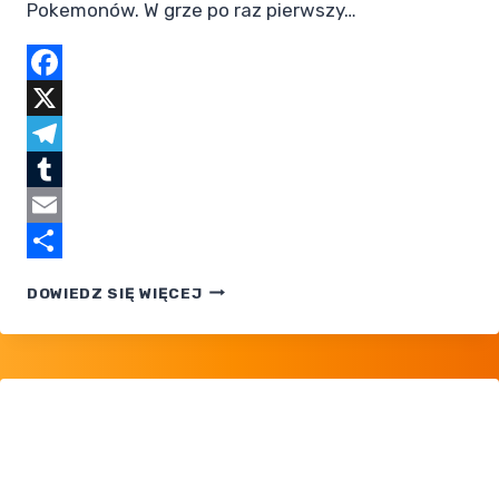
Pokemonów. W grze po raz pierwszy…
Facebook
X
Telegram
Tumblr
Email
Share
POKEMON
DOWIEDZ SIĘ WIĘCEJ
BLACK
— SPOLSZCZENIE