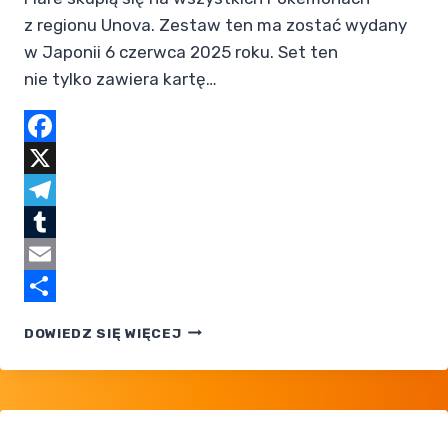
z regionu Unova. Zestaw ten ma zostać wydany
w Japonii 6 czerwca 2025 roku. Set ten
nie tylko zawiera kartę…
Facebook
X
Telegram
Tumblr
Email
Share
POKEMONY
DOWIEDZ SIĘ WIĘCEJ
Z UNOVY
W NOWYM
JAPOŃSKIM
SECIE
POKEMON