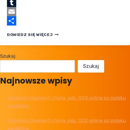
Telegram
Tumblr
Email
Share
DLACZEGO
DOWIEDZ SIĘ WIĘCEJ
WRÓCIŁEM
DO POKEMONÓW
PO LATACH?
Szukaj
Szukaj
Najnowsze wpisy
Pokémon Diament i Perła, odc. 003 online po polsku
za darmo
Pokemon Diament i Perła, odc. 002 online po polsku
za darmo