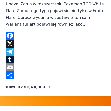
Unova. Zorua w rozszerzeniu Pokemon TCG White
Flare Zorua tego typu pojawi się nie tylko w White
Flare. Oprócz wydania w zestawie ten sam
wariant full art pojawi się również jako…
Facebook
X
Telegram
Tumblr
Email
Share
ZORUA
DOWIEDZ SIĘ WIĘCEJ
W ROZSZERZENIU
POKEMON
TCG
WHITE