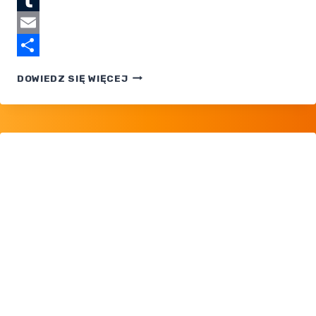
Tumblr
Email
Share
POKEMON
DOWIEDZ SIĘ WIĘCEJ
TCG:
BLACK
BOLT
I WHITE
FLARE
— WIĘCEJ
KART