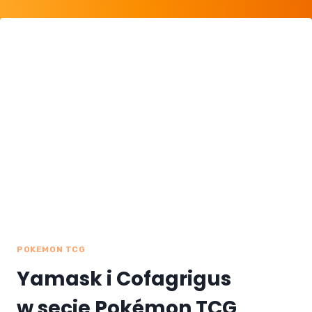
TCG
POCKET
JUŻ
NADCIĄGAJĄ?
POKEMON TCG
Yamask i Cofagrigus
w secie Pokémon TCG