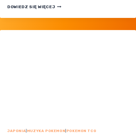
Share
POKEMON
DOWIEDZ SIĘ WIĘCEJ
TCG
POCKET:
30
LIPCA
ZESTAW
Z UNOVĄ?
JAPONIA
|
MUZYKA POKEMON
|
POKEMON TCG