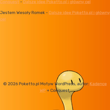
Conquest
-
Dalsze idee Poketto.pl i główny cel
Jestem Wesoły Romek
-
Dalsze idee Poketto.pl i główny
cel
© 2026 Poketto.pl Motyw WordPress, autor:
Kadence
WP
+ Conquest.