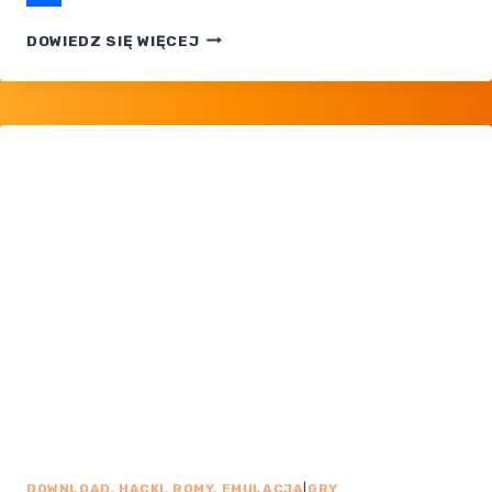
Share
POKEMON
DOWIEDZ SIĘ WIĘCEJ
WHITE
— SPOLSZCZENIE
DOWNLOAD, HACKI, ROMY, EMULACJA
|
GRY