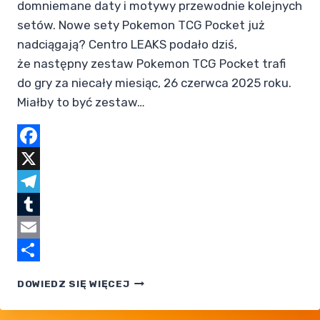
domniemane daty i motywy przewodnie kolejnych
setów. Nowe sety Pokemon TCG Pocket już
nadciągają? Centro LEAKS podało dziś,
że następny zestaw Pokemon TCG Pocket trafi
do gry za niecały miesiąc, 26 czerwca 2025 roku.
Miałby to być zestaw…
Facebook
X
Telegram
Tumblr
Email
Share
NOWE
DOWIEDZ SIĘ WIĘCEJ
SETY
POKEMON