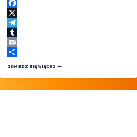
Facebook
X
Telegram
Tumblr
Email
Share
POKEMON
DOWIEDZ SIĘ WIĘCEJ
TCG:
BLACK
BOLT
I WHITE
FLARE
— PROMOCJA
SETU
NA PEŁNEJ