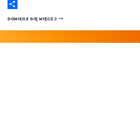
Email
Share
POKÉMON
DOWIEDZ SIĘ WIĘCEJ
DIAMENT
I PERŁA,
ODC.
007
ONLINE
PO POLSKU
ZA DARMO