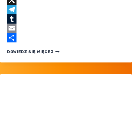
Facebook
X
Telegram
Tumblr
Email
Share
#0387
DOWIEDZ SIĘ WIĘCEJ
TURTWIG
I #0388
GROTLE
— PORZUCONE
PROTOTYPY
POKEMONÓW
4.
GENERACJI