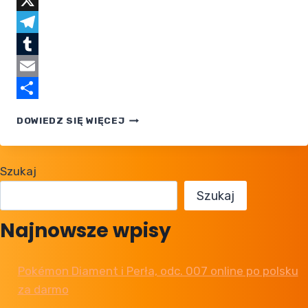
Facebook
X
Telegram
Tumblr
Email
Share
NINTENDO
DOWIEDZ SIĘ WIĘCEJ
SWITCH
2
WPROWADZI
Szukaj
IKONY
POKEMONÓW
Szukaj
Najnowsze wpisy
Pokémon Diament i Perła, odc. 007 online po polsku
za darmo