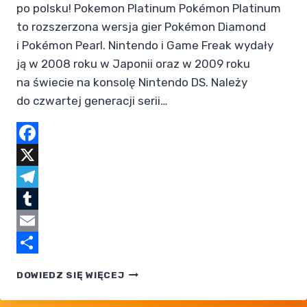
po polsku! Pokemon Platinum Pokémon Platinum
to rozszerzona wersja gier Pokémon Diamond
i Pokémon Pearl. Nintendo i Game Freak wydały
ją w 2008 roku w Japonii oraz w 2009 roku
na świecie na konsolę Nintendo DS. Należy
do czwartej generacji serii…
Facebook
X
Telegram
Tumblr
Email
Share
POKEMON
DOWIEDZ SIĘ WIĘCEJ
PLATINUM
— SPOLSZCZENIE