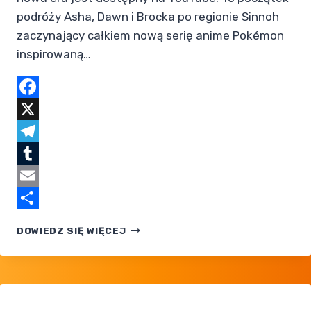
podróży Asha, Dawn i Brocka po regionie Sinnoh
zaczynający całkiem nową serię anime Pokémon
inspirowaną…
Facebook
X
Telegram
Tumblr
Email
Share
POKÉMON
DOWIEDZ SIĘ WIĘCEJ
DIAMENT
I PERŁA,
ODC.
004
ONLINE