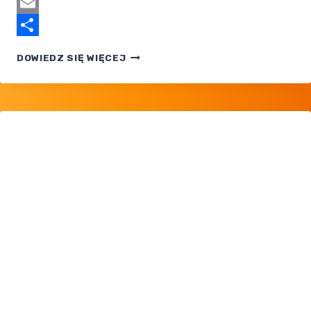
Tumblr
Email
Share
POKÉMON
DOWIEDZ SIĘ WIĘCEJ
DIAMENT
I PERŁA,
ODC.
005
ONLINE
PO POLSKU
ZA DARMO