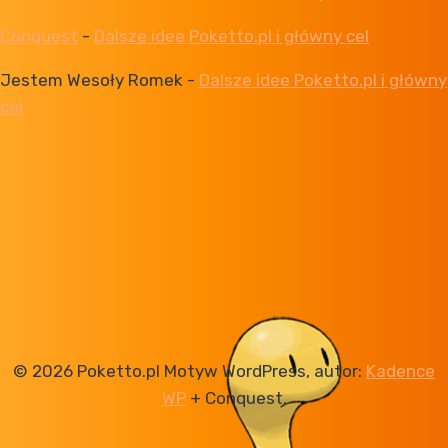
Conquest
-
Dalsze idee Poketto.pl i główny cel
Jestem Wesoły Romek
-
Dalsze idee Poketto.pl i główny
cel
© 2026 Poketto.pl Motyw WordPress, autor:
Kadence
WP
+ Conquest.