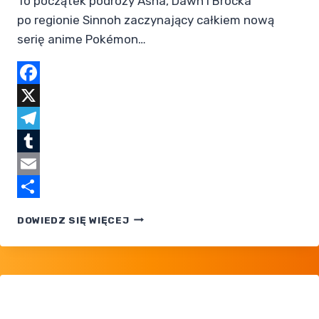
To początek podróży Asha, Dawn i Brocka
po regionie Sinnoh zaczynający całkiem nową
serię anime Pokémon…
Facebook
X
Telegram
Tumblr
Email
Share
POKEMON
DOWIEDZ SIĘ WIĘCEJ
DIAMENT
I PERŁA,
ODC.
006
ONLINE
PO POLSKU