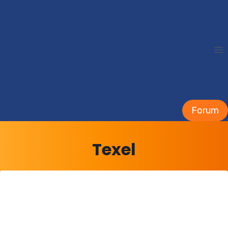
Przejdź
do
treści
Forum
Texel