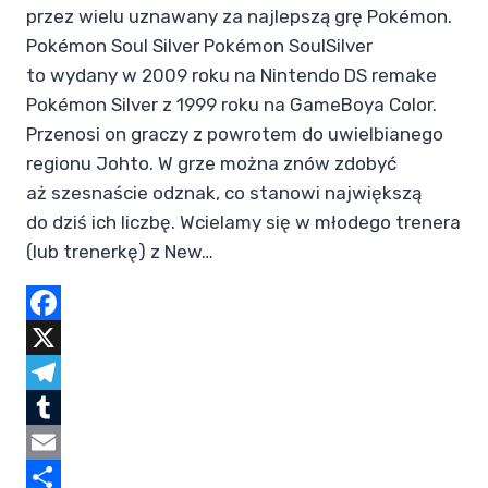
przez wielu uznawany za najlepszą grę Pokémon.
Pokémon Soul Silver Pokémon SoulSilver
to wydany w 2009 roku na Nintendo DS remake
Pokémon Silver z 1999 roku na GameBoya Color.
Przenosi on graczy z powrotem do uwielbianego
regionu Johto. W grze można znów zdobyć
aż szesnaście odznak, co stanowi największą
do dziś ich liczbę. Wcielamy się w młodego trenera
(lub trenerkę) z New…
Facebook
X
Telegram
Tumblr
Email