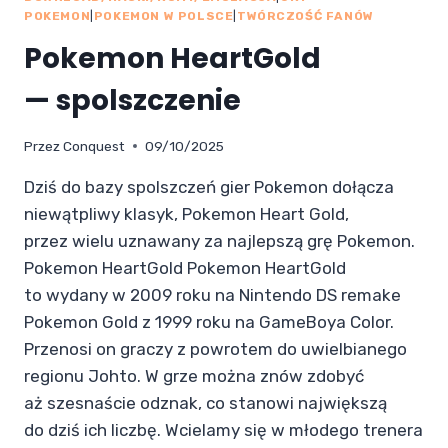
POKEMON
|
POKEMON W POLSCE
|
TWÓRCZOŚĆ FANÓW
Pokemon HeartGold
— spolszczenie
Przez
Conquest
09/10/2025
Dziś do bazy spolszczeń gier Pokemon dołącza
niewątpliwy klasyk, Pokemon Heart Gold,
przez wielu uznawany za najlepszą grę Pokemon.
Pokemon HeartGold Pokemon HeartGold
to wydany w 2009 roku na Nintendo DS remake
Pokemon Gold z 1999 roku na GameBoya Color.
Przenosi on graczy z powrotem do uwielbianego
regionu Johto. W grze można znów zdobyć
aż szesnaście odznak, co stanowi największą
do dziś ich liczbę. Wcielamy się w młodego trenera