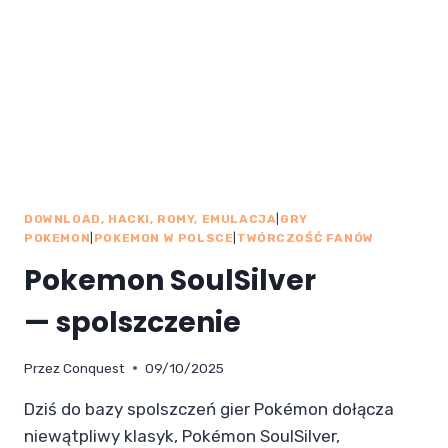
DOWNLOAD, HACKI, ROMY, EMULACJA
|
GRY
POKEMON
|
POKEMON W POLSCE
|
TWÓRCZOŚĆ FANÓW
Pokemon SoulSilver
— spolszczenie
Przez
Conquest
09/10/2025
Dziś do bazy spolszczeń gier Pokémon dołącza
niewątpliwy klasyk, Pokémon SoulSilver,