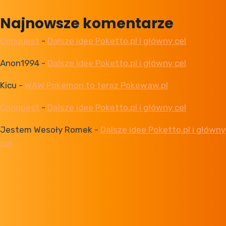
Najnowsze komentarze
Conquest
-
Dalsze idee Poketto.pl i główny cel
Anon1994
-
Dalsze idee Poketto.pl i główny cel
Kicu
-
WAW Pokemon to teraz Pokewaw.pl
Conquest
-
Dalsze idee Poketto.pl i główny cel
Jestem Wesoły Romek
-
Dalsze idee Poketto.pl i główny
cel