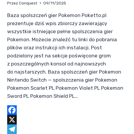
Przez
Conquest
09/11/2025
Baza spolszczeń gier Pokemon Poketto.pl
prezentuje dziś wpis zbiorczy zawierający
wszystkie istniejące pełne spolszczenia gier
Pokemon. Możecie znaleźć tu linki do pobrania
plików oraz instrukcji ich instalacji. Post
podzielony jest na sekcje poświęcone grom
z poszczególnych konsol od najnowszych
do najstarszych. Baza spolszczeń gier Pokemon
Nintendo Switch — spolszczenia gier Pokemon
Pokemon Scarlet PL Pokemon Violet PL Pokemon
Sword PL Pokemon Shield PL…
Facebook
X