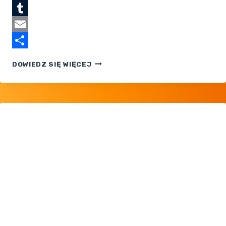
Telegram
Tumblr
Email
Share
BAZA
DOWIEDZ SIĘ WIĘCEJ
SPOLSZCZEŃ
GIER
POKEMON
[AKTUALIZOWANA]