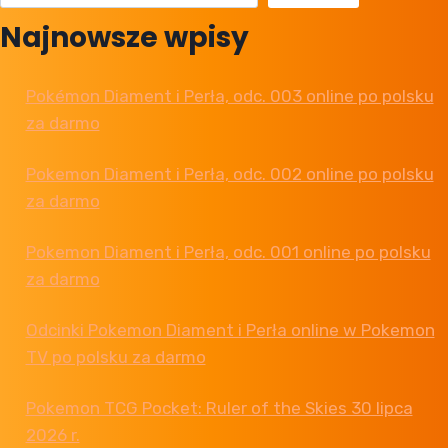
Najnowsze wpisy
Pokémon Diament i Perła, odc. 003 online po polsku
za darmo
Pokemon Diament i Perła, odc. 002 online po polsku
za darmo
Pokemon Diament i Perła, odc. 001 online po polsku
za darmo
Odcinki Pokemon Diament i Perła online w Pokemon
TV po polsku za darmo
Pokemon TCG Pocket: Ruler of the Skies 30 lipca
2026 r.