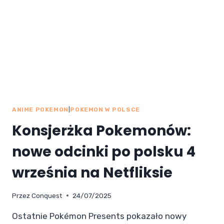
ANIME POKEMON
|
POKEMON W POLSCE
Konsjerżka Pokemonów:
nowe odcinki po polsku 4
września na Netfliksie
Przez
Conquest
24/07/2025
Ostatnie Pokémon Presents pokazało nowy