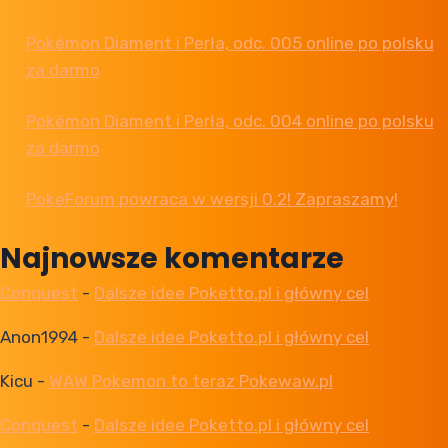
Pokémon Diament i Perła, odc. 005 online po polsku
za darmo
Pokémon Diament i Perła, odc. 004 online po polsku
za darmo
PokeForum powraca w wersji 0.2! Zapraszamy!
Najnowsze komentarze
Conquest
-
Dalsze idee Poketto.pl i główny cel
Anon1994
-
Dalsze idee Poketto.pl i główny cel
Kicu
-
WAW Pokemon to teraz Pokewaw.pl
Conquest
-
Dalsze idee Poketto.pl i główny cel