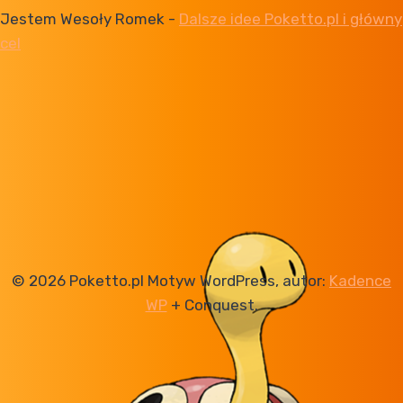
Jestem Wesoły Romek
-
Dalsze idee Poketto.pl i główny
cel
© 2026 Poketto.pl Motyw WordPress, autor:
Kadence
WP
+ Conquest.