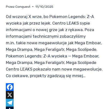
Przez
Conquest
11/10/2025
Od wczoraj X wrze, bo Pokemon Legends: Z-A
wycieka jak przez lejek. Centro LEAKS sypie
informacjami o nowej grze jak z rękawa. Poza
informacjami technicznymi zobaczyliśmy
m.in. takie nowe megaewolucje jak Mega Emboar,
Mega Drampa, Mega Feraligatr, Mega Scolipede.
Pokemon Legends: Z-A wycieka — Mega Emboar,
Mega Drampa, Mega Feraligatr, Mega Scolipede
Centro LEAKS pokazało nam nowe megaewolucje.
Co ciekawe, projekty zgadzają się mniej…
Facebook
X