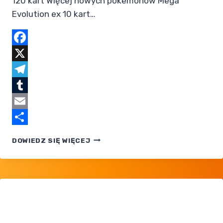
120 kart Więcej nowych pokemonów Mega
Evolution ex 10 kart…
Facebook
X
Telegram
Tumblr
Email
Share
POKEMON
DOWIEDZ SIĘ WIĘCEJ
TCG:
MEGA
EVOLUTION
— PHANTASMAL
FLAMES
JUŻ
W POLSCE