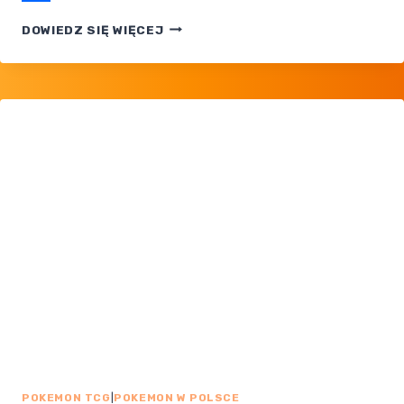
Share
POKEMON
DOWIEDZ SIĘ WIĘCEJ
TCG
POCKET
— SABLEYE
I FLORAGATO
W EVENCIE
WONDER
PICK
POKEMON TCG
|
POKEMON W POLSCE