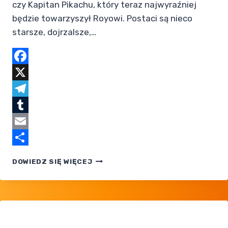
czy Kapitan Pikachu, który teraz najwyraźniej
będzie towarzyszył Royowi. Postaci są nieco
starsze, dojrzalsze,…
Facebook
X
Telegram
Tumblr
Email
Share
POKEMON:
DOWIEDZ SIĘ WIĘCEJ
MEGA
VOLTAGE
— NOWY
ZWIASTUN