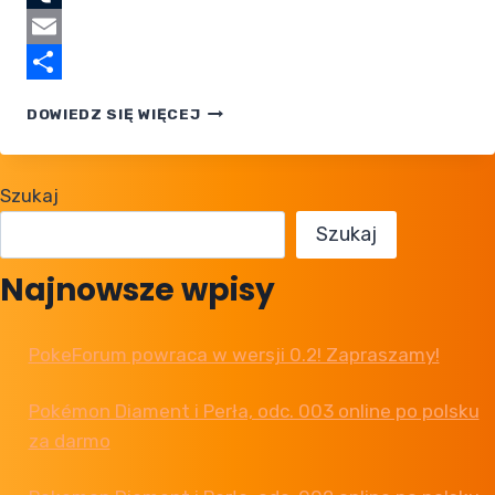
Tumblr
Email
Share
POKEMON:
DOWIEDZ SIĘ WIĘCEJ
MEGA
VOLTAGE
— CO NAS
Szukaj
CZEKA?
Szukaj
Najnowsze wpisy
PokeForum powraca w wersji 0.2! Zapraszamy!
Pokémon Diament i Perła, odc. 003 online po polsku
za darmo