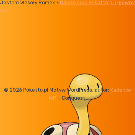
Jestem Wesoły Romek
-
Dalsze idee Poketto.pl i główny
cel
© 2026 Poketto.pl Motyw WordPress, autor:
Kadence
WP
+ Conquest.