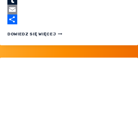
Tumblr
Email
Share
POKEMON:
DOWIEDZ SIĘ WIĘCEJ
MEGA
VOLTAGE
— ZAPOWIEDŹ
ODCINKA
Z 16
MAJA
W JAPONII