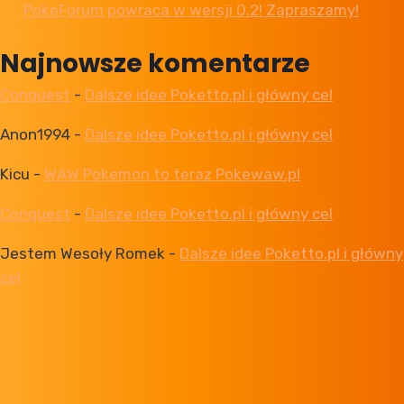
PokeForum powraca w wersji 0.2! Zapraszamy!
Najnowsze komentarze
Conquest
-
Dalsze idee Poketto.pl i główny cel
Anon1994
-
Dalsze idee Poketto.pl i główny cel
Kicu
-
WAW Pokemon to teraz Pokewaw.pl
Conquest
-
Dalsze idee Poketto.pl i główny cel
Jestem Wesoły Romek
-
Dalsze idee Poketto.pl i główny
cel