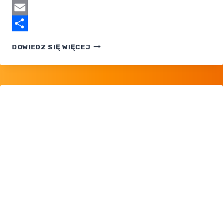
Tumblr
Email
Share
JAK
DOWIEDZ SIĘ WIĘCEJ
ZAINSTALOWAĆ
SPOLSZCZENIE
POKEMON
LEGENDS:
ARCEUS?
[ZAKTUALIZOWANE]