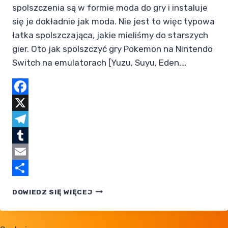
spolszczenia są w formie moda do gry i instaluje
się je dokładnie jak moda. Nie jest to więc typowa
łatka spolszczająca, jakie mieliśmy do starszych
gier. Oto jak spolszczyć gry Pokemon na Nintendo
Switch na emulatorach [Yuzu, Suyu, Eden,…
Facebook
X
Telegram
Tumblr
Email
Share
JAK
DOWIEDZ SIĘ WIĘCEJ
ZAINSTALOWAĆ
SPOLSZCZENIA
POKEMON