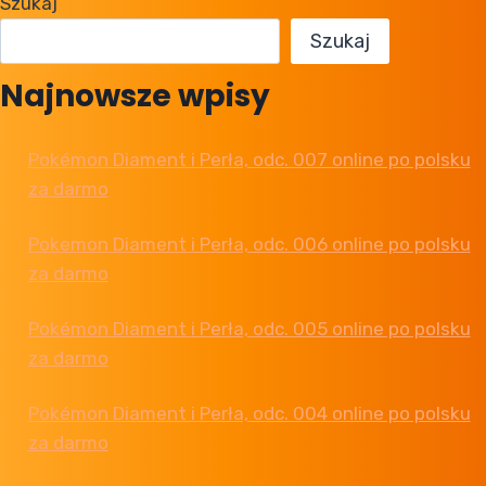
Szukaj
SWORD/SHIELD
I LET’S
Szukaj
GO,
PIKACHU/EEVEE?
Najnowsze wpisy
Pokémon Diament i Perła, odc. 007 online po polsku
za darmo
Pokemon Diament i Perła, odc. 006 online po polsku
za darmo
Pokémon Diament i Perła, odc. 005 online po polsku
za darmo
Pokémon Diament i Perła, odc. 004 online po polsku
za darmo