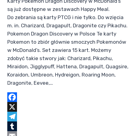
Karty Pokemon Dragon Discovery w McDonald’s
są już dostępne w zestawach Happy Meal.
Do zebrania są karty PTCG i nie tylko. Do wzięcia
m. in. Charizard, Dragapult, Dragonite czy Pikachu.
Pokemon Dragon Discovery w Polsce Te karty
Pokemon to zbiór głównie smoczych Pokemonów
w McDonald’s. Set zawiera 15 kart. Możemy
zdobyć takie stwory jak: Charizard, Pikachu,
Miraidon, Jigglypuff, Hattena, Dragapult, Quagsire,
Koraidon, Umbreon, Hydreigon, Roaring Moon,
Dragonite, Eevee,…
Facebook
X
Telegram
Tumblr