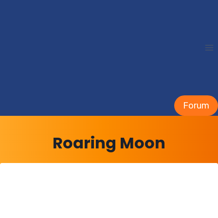
Przejdź
do
treści
Forum
Roaring Moon