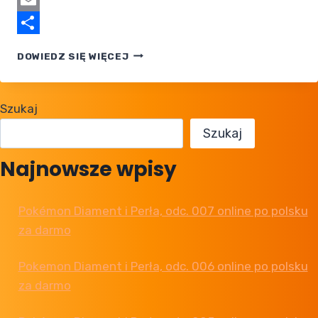
Email
Share
KARTY
DOWIEDZ SIĘ WIĘCEJ
POKEMON
DRAGON
DISCOVERY
Szukaj
W MCDONALD’S
POLSKA
Szukaj
Najnowsze wpisy
Pokémon Diament i Perła, odc. 007 online po polsku
za darmo
Pokemon Diament i Perła, odc. 006 online po polsku
za darmo