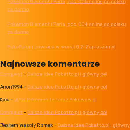
Pokémon Diament i Perła, odc. 005 online po polsku
za darmo
Pokémon Diament i Perła, odc. 004 online po polsku
za darmo
PokeForum powraca w wersji 0.2! Zapraszamy!
Najnowsze komentarze
Conquest
-
Dalsze idee Poketto.pl i główny cel
Anon1994
-
Dalsze idee Poketto.pl i główny cel
Kicu
-
WAW Pokemon to teraz Pokewaw.pl
Conquest
-
Dalsze idee Poketto.pl i główny cel
Jestem Wesoły Romek
-
Dalsze idee Poketto.pl i główny