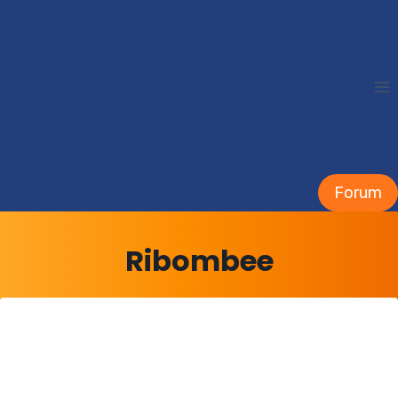
Przejdź
do
treści
Forum
Ribombee