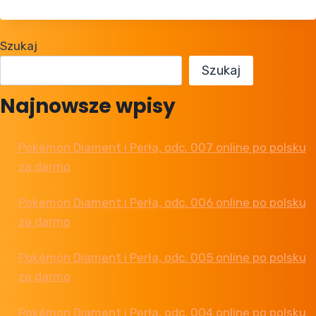
POCKET:
WYSYP
POKEMONÓW
Szukaj
WALCZĄCYCH
Szukaj
Najnowsze wpisy
Pokémon Diament i Perła, odc. 007 online po polsku
za darmo
Pokemon Diament i Perła, odc. 006 online po polsku
za darmo
Pokémon Diament i Perła, odc. 005 online po polsku
za darmo
Pokémon Diament i Perła, odc. 004 online po polsku