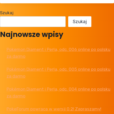
Szukaj
Szukaj
Najnowsze wpisy
Pokemon Diament i Perła, odc. 006 online po polsku
za darmo
Pokémon Diament i Perła, odc. 005 online po polsku
za darmo
Pokémon Diament i Perła, odc. 004 online po polsku
za darmo
PokeForum powraca w wersji 0.2! Zapraszamy!