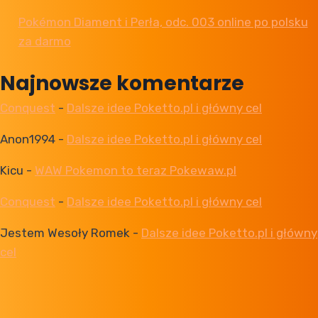
Pokémon Diament i Perła, odc. 003 online po polsku
za darmo
Najnowsze komentarze
Conquest
-
Dalsze idee Poketto.pl i główny cel
Anon1994
-
Dalsze idee Poketto.pl i główny cel
Kicu
-
WAW Pokemon to teraz Pokewaw.pl
Conquest
-
Dalsze idee Poketto.pl i główny cel
Jestem Wesoły Romek
-
Dalsze idee Poketto.pl i główny
cel