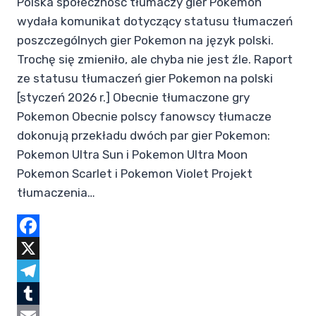
Polska społeczność tłumaczy gier Pokemon
wydała komunikat dotyczący statusu tłumaczeń
poszczególnych gier Pokemon na język polski.
Trochę się zmieniło, ale chyba nie jest źle. Raport
ze statusu tłumaczeń gier Pokemon na polski
[styczeń 2026 r.] Obecnie tłumaczone gry
Pokemon Obecnie polscy fanowscy tłumacze
dokonują przekładu dwóch par gier Pokemon:
Pokemon Ultra Sun i Pokemon Ultra Moon
Pokemon Scarlet i Pokemon Violet Projekt
tłumaczenia…
Facebook
X
Telegram
Tumblr