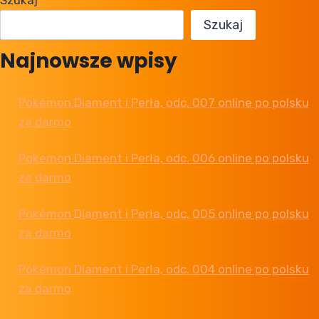
POKEMON
Szukaj
Najnowsze wpisy
Pokémon Diament i Perła, odc. 007 online po polsku
za darmo
Pokemon Diament i Perła, odc. 006 online po polsku
za darmo
Pokémon Diament i Perła, odc. 005 online po polsku
za darmo
Pokémon Diament i Perła, odc. 004 online po polsku
za darmo