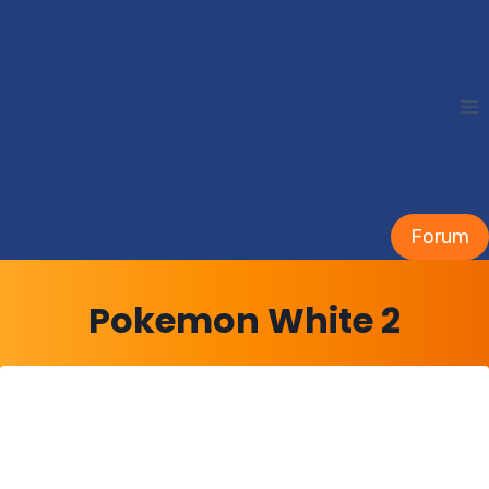
Przejdź
do
treści
Forum
Pokemon White 2