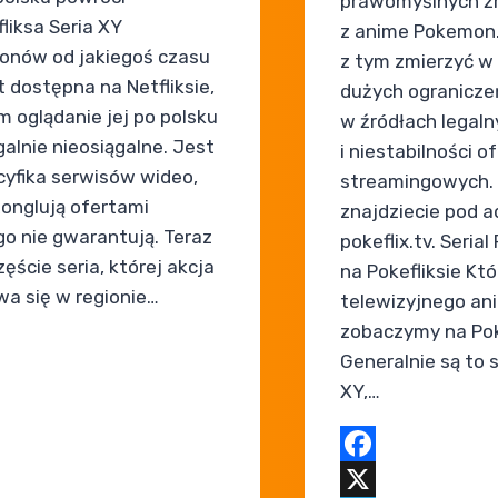
prawomyślnych ź
liksa Seria XY
z anime Pokemon.
nów od jakiegoś czasu
z tym zmierzyć w 
t dostępna na Netfliksie,
dużych ogranicze
m oglądanie jej po polsku
w źródłach legaln
galnie nieosiągalne. Jest
i niestabilności o
cyfika serwisów wideo,
streamingowych. 
żonglują ofertami
znajdziecie pod 
ego nie gwarantują. Teraz
pokeflix.tv. Seria
ęście seria, której akcja
na Pokefliksie Kt
wa się w regionie…
telewizyjnego a
zobaczymy na Pok
Generalnie są to 
ook
XY,…
ram
Facebook