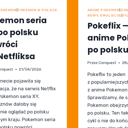
POKEMON
|
POKEMON W POLSCE
ANIME POKEMON
|
DOW
ROMY, EMULACJA
|
FI
emon seria
Pokeflix —
po polsku
anime P
róci
po polsk
Netfliksa
Przez
Conquest
28
nquest
21/04/2026
Pokeflix to jeden
rnecie pojawiła się
z popularniejszy
cja, że na serwis Netflix
z anime Pokemon 
Pokemon seria XY,
Sprawdzamy, ile s
 znów dałoby się
Pokemon obejrzy
lnie oglądać po polsku
po polsku. Ten te
ym kraju. Pokemon seria
cykl o nie do końc
polsku powróci