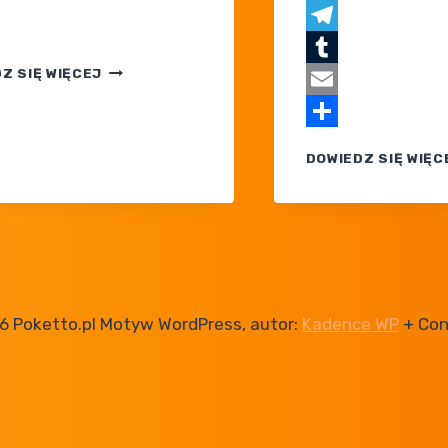
X
Telegram
POKEMON
Z SIĘ WIĘCEJ
Tumblr
SERIA
Email
XY
PO POLSKU
Share
POWRÓCI
DOWIEDZ SIĘ WIĘC
NA NETFLIKSA
6 Poketto.pl Motyw WordPress, autor:
Kadence WP
+ Con