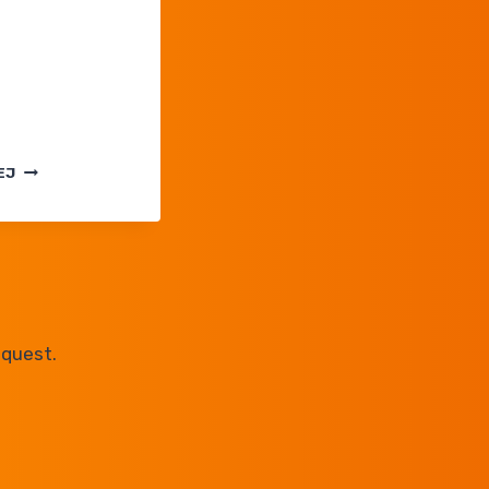
POKEFLIX
EJ
— ILE
ANIME
POKEMON
PO POLSKU
MA?
quest.