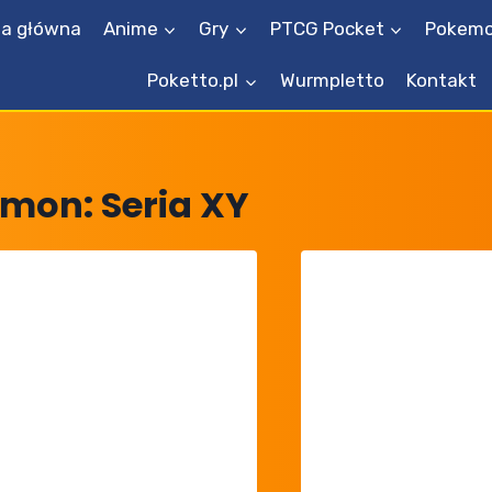
na główna
Anime
Gry
PTCG Pocket
Pokemo
Poketto.pl
Wurmpletto
Kontakt
mon: Seria XY