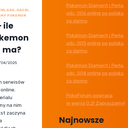
Pokemon Diament i Perła,
NLOAD, HACKI,
odc. 006 online po polsku
LMY POKEMON
za darmo
 ile
okemon
Pokémon Diament i Perła,
odc. 005 online po polsku
u ma?
za darmo
/04/2025
Pokémon Diament i Perła,
odc. 004 online po polsku
za darmo
ch serwisów
online.
PokeForum powraca
erialu
w wersji 0.2! Zapraszamy!
my na nim
kst zaczyna
Najnowsze
a