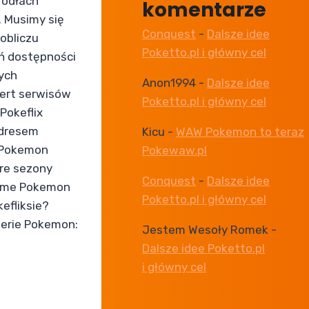
ródłach
komentarze
 Musimy się
Conquest
-
Dalsze idee
obliczu
Poketto.pl i główny cel
ń dostępności
ych
Anon1994
-
Dalsze idee
fert serwisów
Poketto.pl i główny cel
Pokeflix
adresem
Kicu
-
WAW Pokemon to teraz
l Pokemon
Pokewaw.pl
óre sezony
Conquest
-
Dalsze idee
nime Pokemon
Poketto.pl i główny cel
efliksie?
serie Pokemon:
Jestem Wesoły Romek
-
Dalsze idee Poketto.pl
i główny cel