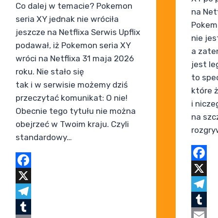
Co dalej w temacie? Pokemon
na Netf
seria XY jednak nie wróciła
Pokemo
jeszcze na Netflixa Serwis Upflix
nie jes
podawał, iż Pokemon seria XY
a zate
wróci na Netflixa 31 maja 2026
jest le
roku. Nie stało się
to spe
tak i w serwisie możemy dziś
które 
przeczytać komunikat: O nie!
i nicz
Obecnie tego tytułu nie można
na szcz
obejrzeć w Twoim kraju. Czyli
rozgry
standardowy…
Faceb
Facebook
X
X
Teleg
Telegram
Tumblr