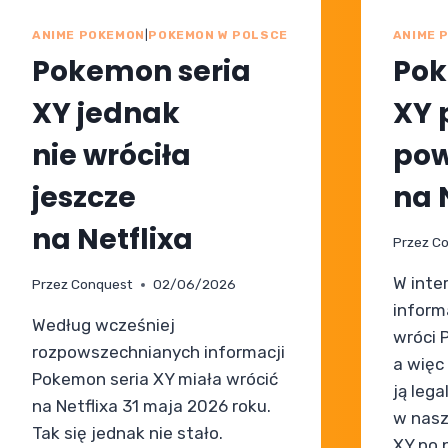
ANIME POKEMON
|
POKEMON W POLSCE
ANIME 
Pokemon seria
Pok
XY jednak
XY 
nie wróciła
pow
jeszcze
na 
na Netflixa
Przez
Co
W inte
Przez
Conquest
02/06/2026
informa
Według wcześniej
wróci 
rozpowszechnianych informacji
a więc
Pokemon seria XY miała wrócić
ją lega
na Netflixa 31 maja 2026 roku.
w nasz
Tak się jednak nie stało.
XY po 