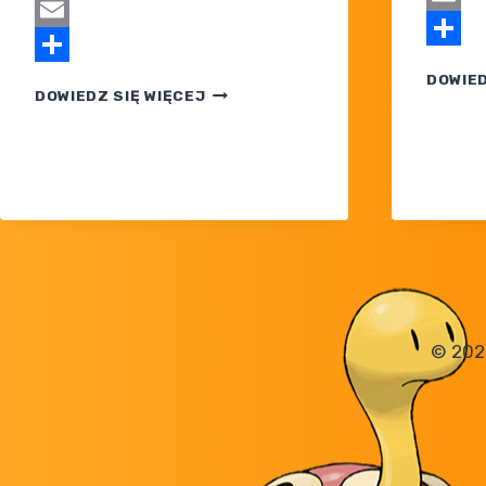
Tumblr
Email
Email
Share
Share
DOWIED
POKEMON
DOWIEDZ SIĘ WIĘCEJ
SERIA
XY
JEDNAK
NIE WRÓCIŁA
JESZCZE
NA NETFLIXA
© 202