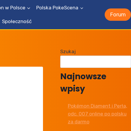
n w Polsce
Polska PokeScena
Forum
Społeczność
Szukaj
Najnowsze
wpisy
Pokémon Diament i Perła,
odc. 007 online po polsku
za darmo