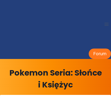
Przejdź
do
treści
Forum
Pokemon Seria: Słońce
i Księżyc