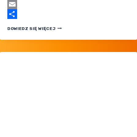
Tumblr
Email
Share
DLACZEGO
DOWIEDZ SIĘ WIĘCEJ
WRÓCIŁEM
DO POKEMONÓW
PO LATACH?