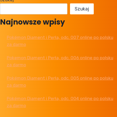
PO POLSKU
MA?
Szukaj
Najnowsze wpisy
Pokémon Diament i Perła, odc. 007 online po polsku
za darmo
Pokemon Diament i Perła, odc. 006 online po polsku
za darmo
Pokémon Diament i Perła, odc. 005 online po polsku
za darmo
Pokémon Diament i Perła, odc. 004 online po polsku
za darmo