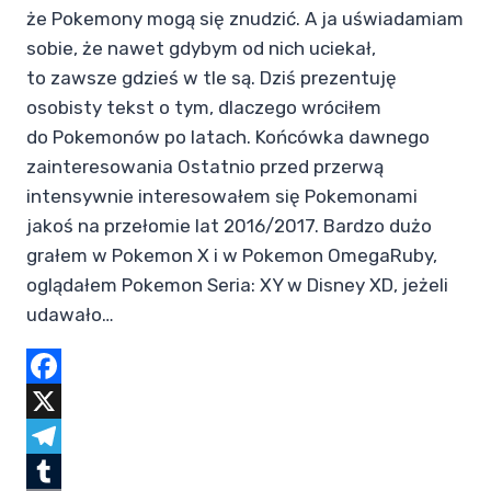
że Pokemony mogą się znudzić. A ja uświadamiam
sobie, że nawet gdybym od nich uciekał,
to zawsze gdzieś w tle są. Dziś prezentuję
osobisty tekst o tym, dlaczego wróciłem
do Pokemonów po latach. Końcówka dawnego
zainteresowania Ostatnio przed przerwą
intensywnie interesowałem się Pokemonami
jakoś na przełomie lat 2016/2017. Bardzo dużo
grałem w Pokemon X i w Pokemon OmegaRuby,
oglądałem Pokemon Seria: XY w Disney XD, jeżeli
udawało…
Facebook
X
Telegram