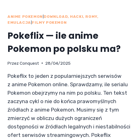
ANIME POKEMON
|
DOWNLOAD, HACKI, ROMY,
EMULACJA
|
FILMY POKEMON
Pokeflix — ile anime
Pokemon po polsku ma?
Przez
Conquest
28/04/2025
Pokeflix to jeden z popularniejszych serwisów
z anime Pokemon online. Sprawdzamy, ile serialu
Pokemon obejrzymy na nim po polsku. Ten tekst
zaczyna cykl o nie do końca prawomyślnych
źródłach z anime Pokemon. Musimy się z tym
zmierzyć w obliczu dużych ograniczeń
dostępności w źródłach legalnych i niestabilności
ofert serwisów streamingowych. Pokeflix