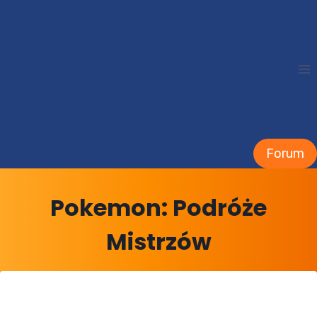
Przejdź
do
treści
Forum
Pokemon: Podróże
Mistrzów