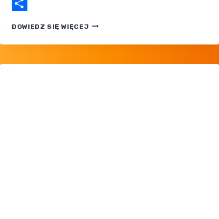
Email
Share
POKEMON
DOWIEDZ SIĘ WIĘCEJ
LEGENDS:
Z-
A
DOSTANIE
DLC
MEGA
DIMENSION