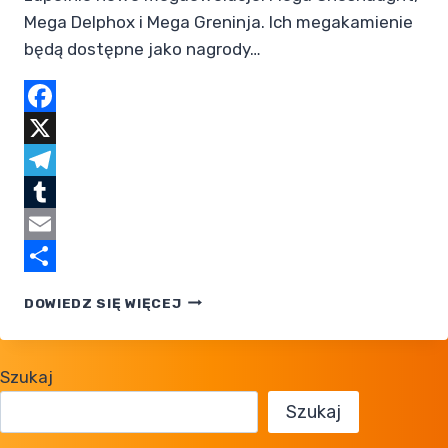
Mega Delphox i Mega Greninja. Ich megakamienie
będą dostępne jako nagrody…
Facebook
X
Telegram
Tumblr
Email
Share
MEGA
DOWIEDZ SIĘ WIĘCEJ
CHESNAUGHT,
MEGA
DELPHOX
Szukaj
I MEGA
GRENINJA
Szukaj
W POKEMON
LEGENDS: