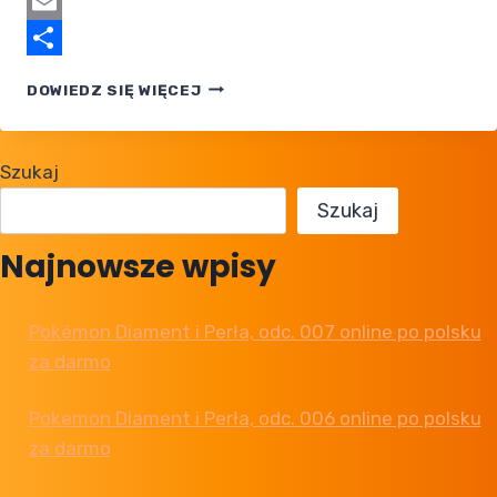
Tumblr
Email
Share
3.
DOWIEDZ SIĘ WIĘCEJ
SEZON
POKEMON
HORYZONTY
Szukaj
W STYCZNIU
NA NETFLIKSIE
Szukaj
PO POLSKU
Najnowsze wpisy
Pokémon Diament i Perła, odc. 007 online po polsku
za darmo
Pokemon Diament i Perła, odc. 006 online po polsku
za darmo