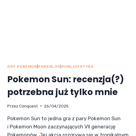
GRY POKEMON
|
POKEBLOG
|
PUBLICYSTYKA
Pokemon Sun: recenzja(?)
potrzebna już tylko mnie
Przez
Conquest
26/04/2025
Pokemon Sun to jedna gra z pary Pokemon Sun
i Pokemon Moon zaczynających VII generację
Pokemonów. Jej akcja rozgrywa się w tropikalnym