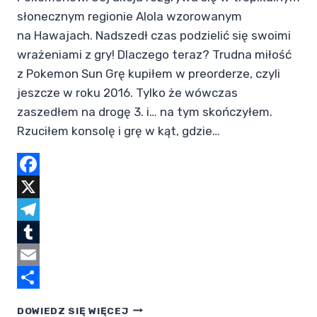
słonecznym regionie Alola wzorowanym
na Hawajach. Nadszedł czas podzielić się swoimi
wrażeniami z gry! Dlaczego teraz? Trudna miłość
z Pokemon Sun Grę kupiłem w preorderze, czyli
jeszcze w roku 2016. Tylko że wówczas
zaszedłem na drogę 3. i… na tym skończyłem.
Rzuciłem konsolę i grę w kąt, gdzie…
Facebook
X
Telegram
Tumblr
Email
Share
POKEMON
DOWIEDZ SIĘ WIĘCEJ