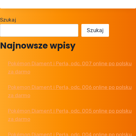
SUN:
RECENZJA(?)
POTRZEBNA
Szukaj
JUŻ
TYLKO MNIE
Szukaj
Najnowsze wpisy
Pokémon Diament i Perła, odc. 007 online po polsku
za darmo
Pokemon Diament i Perła, odc. 006 online po polsku
za darmo
Pokémon Diament i Perła, odc. 005 online po polsku
za darmo
Pokémon Diament i Perła, odc. 004 online po polsku