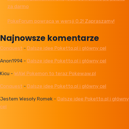
za darmo
PokeForum powraca w wersji 0.2! Zapraszamy!
Najnowsze komentarze
Conquest
-
Dalsze idee Poketto.pl i główny cel
Anon1994
-
Dalsze idee Poketto.pl i główny cel
Kicu
-
WAW Pokemon to teraz Pokewaw.pl
Conquest
-
Dalsze idee Poketto.pl i główny cel
Jestem Wesoły Romek
-
Dalsze idee Poketto.pl i główny
cel