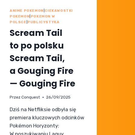
ANIME POKEMON
|
CIEKAWOSTKI
POKEMON
|
POKEMON W
POLSCE
|
PUBLICYSTYKA
Scream Tail
to po polsku
Scream Tail,
a Gouging Fire
— Gouging Fire
Przez
Conquest
26/09/2025
Dziś na Netfliksie odbyła się
premiera kluczowych odcinków
Pokémon Horyzonty:
W poszukiwaniu Laquy.