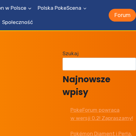
n w Polsce
Polska PokeScena
Forum
Społeczność
Szukaj
Najnowsze
wpisy
PokeForum powraca
w wersji 0.2! Zapraszamy!
Pokémon Diament i Perła,